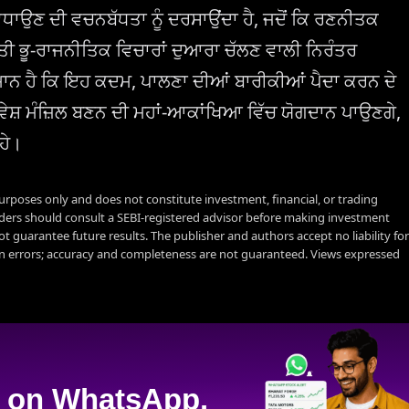
 ਵਧਾਉਣ ਦੀ ਵਚਨਬੱਧਤਾ ਨੂੰ ਦਰਸਾਉਂਦਾ ਹੈ, ਜਦੋਂ ਕਿ ਰਣਨੀਤਕ
ਰ ਸਖਤੀ ਭੂ-ਰਾਜਨੀਤਿਕ ਵਿਚਾਰਾਂ ਦੁਆਰਾ ਚੱਲਣ ਵਾਲੀ ਨਿਰੰਤਰ
ੁਮਾਨ ਹੈ ਕਿ ਇਹ ਕਦਮ, ਪਾਲਣਾ ਦੀਆਂ ਬਾਰੀਕੀਆਂ ਪੈਦਾ ਕਰਨ ਦੇ
ਿਵੇਸ਼ ਮੰਜ਼ਿਲ ਬਣਨ ਦੀ ਮਹਾਂ-ਆਕਾਂਖਿਆ ਵਿੱਚ ਯੋਗਦਾਨ ਪਾਉਣਗੇ,
ਹੇ।
urposes only and does not constitute investment, financial, or trading
aders should consult a SEBI-registered advisor before making investment
t guarantee future results. The publisher and authors accept no liability for
 errors; accuracy and completeness are not guaranteed. Views expressed
on WhatsApp.