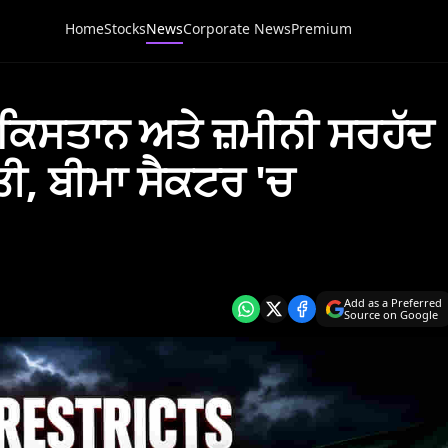
Home
Stocks
News
Corporate News
Premium
ਾਕਿਸਤਾਨ ਅਤੇ ਜ਼ਮੀਨੀ ਸਰਹੱਦ
ਸਖਤੀ, ਬੀਮਾ ਸੈਕਟਰ 'ਚ
Add as a Preferred
Source on Google