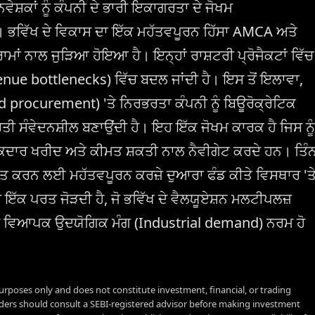
ਿਵੇਸ਼ਕਾਂ ਨੂੰ ਕੰਪਨੀ ਦੇ ਭਾਰੀ ਇਕਾਗਰਤਾ ਦੇ ਜੋਖਮ
ਹੈ। ਭਵਿੱਖ ਦੇ ਵਿਕਾਸ ਦਾ ਇੱਕ ਮਹੱਤਵਪੂਰਨ ਹਿੱਸਾ AMCA ਅਤੇ
ਰਾਮਾਂ ਨਾਲ ਜੁੜਿਆ ਹੋਇਆ ਹੈ। ਇਨ੍ਹਾਂ ਰਾਸ਼ਟਰੀ ਪ੍ਰੋਜੈਕਟਾਂ ਵਿੱਚ
evenue bottlenecks) ਵਿੱਚ ਬਦਲ ਜਾਂਦੀ ਹੈ। ਇਸ ਤੋਂ ਇਲਾਵਾ,
ocurement) 'ਤੇ ਨਿਰਭਰਤਾ ਕੰਪਨੀ ਨੂੰ ਬਿਊਰੋਕ੍ਰੇਟਿਕ
ਤੀ ਸੰਵੇਦਨਸ਼ੀਲ ਬਣਾਉਂਦੀ ਹੈ। ਇਹ ਇੱਕ ਜੋਖਮ ਕਾਰਕ ਹੈ ਜਿਸ ਨੂੰ
ਕਦਾਰ ਖਰੀਦ ਅਤੇ ਕੀਮਤ ਸ਼ਕਤੀ ਨਾਲ ਨੈਵੀਗੇਟ ਕਰਦੇ ਹਨ। ਤਿੰ
ਰਾਪਤ ਕਰਨ ਲਈ ਮਹੱਤਵਪੂਰਨ ਕਰਜ਼ੇ ਦੁਆਰਾ ਫੰਡ ਕੀਤੇ ਵਿਸਥਾਰ 'ਤ
 ਇੱਕ ਪਰਤ ਜੋੜਦੀ ਹੈ, ਜੋ ਭਵਿੱਖ ਦੇ ਵੈਲਯੂਏਸ਼ਨ ਮਲਟੀਪਲਜ਼
ਜੇਕਰ ਵਿਆਪਕ ਉਦਯੋਗਿਕ ਮੰਗ (Industrial demand) ਨਰਮ ਹੋ
urposes only and does not constitute investment, financial, or trading
aders should consult a SEBI-registered advisor before making investment