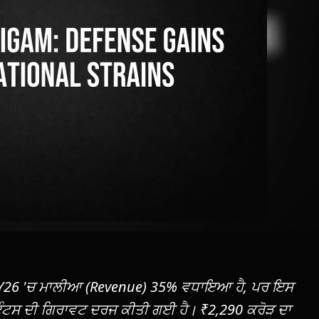
Y26 'ਚ ਮਾਲੀਆ (Revenue) 35% ਵਧਾਇਆ ਹੈ, ਪਰ ਇਸ
ਇੰਟਸ ਦੀ ਗਿਰਾਵਟ ਦਰਜ ਕੀਤੀ ਗਈ ਹੈ। ₹2,290 ਕਰੋੜ ਦਾ