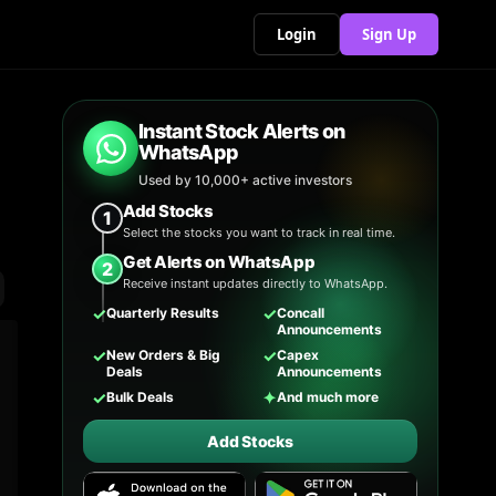
Login
Sign Up
Instant Stock Alerts on
WhatsApp
Used by 10,000+ active investors
Add Stocks
1
Select the stocks you want to track in real time.
Get Alerts on WhatsApp
2
Receive instant updates directly to WhatsApp.
✓
✓
Quarterly Results
Concall
Announcements
✓
✓
New Orders & Big
Capex
Deals
Announcements
✓
✦
Bulk Deals
And much more
Add Stocks