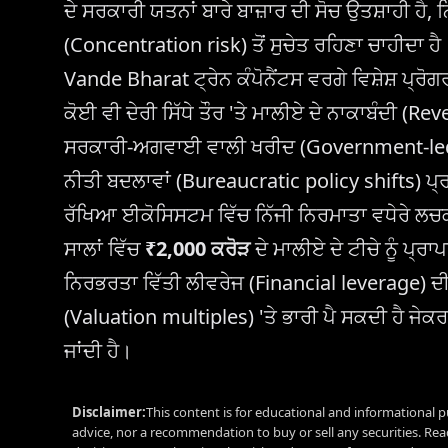
ਦੇ ਸਰਕਾਰੀ ਯਤਨਾਂ ਬਾਰੇ ਬਾਜ਼ਾਰ ਦੀ ਸੋਚ ਉਤਸ਼ਾਹੀ ਹੈ, ਨ
(Concentration risk) ਤੋਂ ਸੁਚੇਤ ਰਹਿਣਾ ਚਾਹੀਦਾ 
Vande Bharat ਟ੍ਰੇਨ ਕੰਪੋਨੈਂਟਸ ਵਰਗੇ ਵਿਸ਼ੇਸ਼ ਪ੍ਰੋਗ
ਕੋਈ ਵੀ ਦੇਰੀ ਸਿੱਧੇ ਤੌਰ 'ਤੇ ਮਾਲੀਏ ਦੇ ਨਾਕਾਬੰਦੀ (R
ਸਰਕਾਰੀ-ਅਗਵਾਈ ਵਾਲੀ ਖਰੀਦ (Government-led pr
ਨੀਤੀ ਬਦਲਾਵਾਂ (Bureaucratic policy shifts) ਪ੍ਰ
ਰੱਖਿਆ ਈਕੋਸਿਸਟਮ ਵਿੱਚ ਨਿੱਜੀ ਨਿਰਮਾਤਾ ਵਧੇਰੇ ਲਚ
ਸਾਲਾਂ ਵਿੱਚ
₹2,000 ਕਰੋੜ
ਦੇ ਮਾਲੀਏ ਦੇ ਟੀਚੇ ਨੂੰ ਪ੍
ਨਿਰਭਰਤਾ ਵਿੱਤੀ ਲੀਵਰੇਜ (Financial leverage) ਦੀ
(Valuation multiples) 'ਤੇ ਭਾਰੀ ਪੈ ਸਕਦੀ ਹੈ 
ਜਾਂਦੀ ਹੈ।
Disclaimer:
This content is for educational and informational p
advice, nor a recommendation to buy or sell any securities. Re