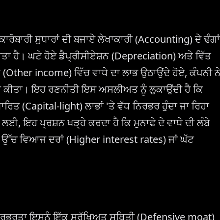
ਰੋਬਾਰੀ ਸੁਧਾਰਾਂ ਦੀ ਬਜਾਏ ਲੇਖਾਕਾਰੀ (Accounting) ਦੇ ਢੰਗਾਂ
ਤਾ ਹੈ। ਘਟੇ ਹੋਏ ਡੈਪ੍ਰੀਸੀਏਸ਼ਨ (Depreciation) ਅਤੇ ਵਿੱਤ
Other income) ਵਿੱਚ ਵਾਧੇ ਦਾ ਲਾਭ ਉਠਾਉਂਦੇ ਹੋਏ, ਕੰਪਨੀ ਨ
 ਕੀਤਾ। ਇਹ ਰਣਨੀਤੀ ਇਸ ਅਸਲੀਅਤ ਨੂੰ ਲੁਕਾਉਂਦੀ ਹੈ ਕਿ
ਾਰਿਤ (Capital-light) ਲਾਭਾਂ 'ਤੇ ਵੱਧ ਨਿਰਭਰ ਹੁੰਦਾ ਜਾ ਰਿਹਾ
ਲਈ, ਇਹ ਪ੍ਰਸ਼ਨ ਖੜ੍ਹੇ ਕਰਦਾ ਹੈ ਕਿ ਮੁਨਾਫੇ ਦੇ ਵਾਧੇ ਦੀ ਲੰਬੇ
'ਤੇ ਉੱਚ ਵਿਆਜ ਦਰਾਂ (Higher interest rates) ਜਾਂ ਘੱਟ
ਨਿਰਭਰਤਾ ਇਸਨੂੰ ਇੱਕ ਸੁਰੱਖਿਅਤ ਸਥਿਤੀ (Defensive moat)