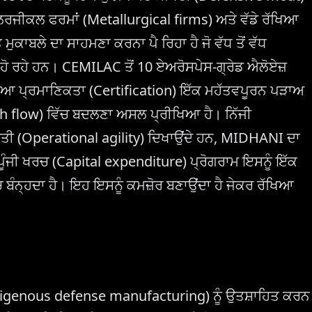
ਾਲਰਜੀਕਲ ਫਰਮਾਂ (Metallurgical firms) ਅਤੇ ਵੱਡੇ ਰੱਖਿਆ
ਕਾਬਲੇ ਦਾ ਸਾਹਮਣਾ ਕਰਨਾ ਪੈ ਰਿਹਾ ਹੈ ਜੋ ਵੱਧ ਤੋਂ ਵੱਧ
 ਹੋ ਰਹੇ ਹਨ। CEMILAC ਤੋਂ 10 ਏਅਰੋਸਪੇਸ-ਗ੍ਰੇਡ ਐਲੋਏਜ਼
ਆ ਪ੍ਰਮਾਣਿਕਤਾ (Certification) ਇੱਕ ਮਹੱਤਵਪੂਰਨ ਪੜਾਅ
Cash flow) ਵਿੱਚ ਬਦਲਣਾ ਅਸਲ ਪ੍ਰੀਖਿਆ ਹੈ। ਨਿੱਜੀ
ੁਸਤੀ (Operational agility) ਦਿਖਾਉਂਦੇ ਹਨ, MIDHANI ਦਾ
ਪੂੰਜੀ ਖਰਚ (Capital expenditure) ਪ੍ਰੋਗਰਾਮ ਇਸਨੂੰ ਇੱਕ
 ਬੰਨ੍ਹਦਾ ਹੈ। ਇਹ ਇਸਨੂੰ ਕਮਜ਼ੋਰ ਬਣਾਉਂਦਾ ਹੈ ਜੇਕਰ ਰੱਖਿਆ
digenous defense manufacturing) ਨੂੰ ਉਤਸ਼ਾਹਿਤ ਕਰਨ