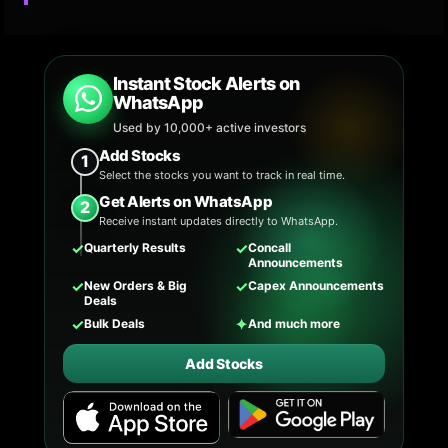
Instant Stock Alerts on
WhatsApp
Used by 10,000+ active investors
Add Stocks
1
Select the stocks you want to track in real time.
Get Alerts on WhatsApp
2
Receive instant updates directly to WhatsApp.
✓
✓
Quarterly Results
Concall
Announcements
✓
✓
New Orders & Big
Capex Announcements
Deals
✓
✦
Bulk Deals
And much more
Add Stocks