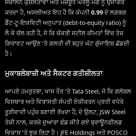
ਸੰਚਾਲਨ ਕੁਸ਼ਲਤਾਵਾਂ ਅਤੇ ਮਜ਼ਬੂਤ ਘਰੇਲੂ ਮੰਗ ਨੂੰ ਉਜਾਗਰ
ਕਰਦਾ ਹੈ, ਅਸਲੀਅਤ ਇਹ ਹੈ ਕਿ ਕੰਪਨੀ
0.99
ਦੇ ਲਗਭਗ
ਡੈੱਟ-ਟੂ-ਇਕਵਿਟੀ ਅਨੁਪਾਤ (debt-to-equity ratio) ਨੂੰ
ਲੈ ਕੇ ਚੱਲ ਰਹੀ ਹੈ, ਜੋ ਕਿ ਚੱਕਰੀ ਸਟੀਲ ਕੀਮਤਾਂ ਵਿੱਚ ਤੇਜ਼
ਗਿਰਾਵਟ ਆਉਣ 'ਤੇ ਗਲਤੀ ਦੀ ਬਹੁਤ ਘੱਟ ਗੁੰਜਾਇਸ਼ ਛੱਡਦੀ
ਹੈ।
ਮੁਕਾਬਲੇਬਾਜ਼ੀ ਅਤੇ ਸੈਕਟਰ ਗਤੀਸ਼ੀਲਤਾ
ਆਪਣੇ ਹਮਰੁਤਬਾ, ਖਾਸ ਤੌਰ 'ਤੇ Tata Steel, ਜੋ ਕਿ ਗਲੋਬਲ
ਵਿਸਥਾਰ ਅਤੇ ਵਿਰਾਸਤੀ ਸੰਪਤੀ ਏਕੀਕਰਨ ਪ੍ਰਤੀ ਵਧੇਰੇ
ਰੂੜੀਵਾਦੀ ਪਹੁੰਚ ਬਣਾਈ ਰੱਖਦਾ ਹੈ, ਦੇ ਉਲਟ, JSW Steel
ਤੇਜ਼ੀ ਨਾਲ, ਕਰਜ਼ੇ ਦੁਆਰਾ ਫੰਡ ਕੀਤੇ ਗਏ ਬ੍ਰਾਊਨਫੀਲਡ
ਵਿਕਾਸ 'ਤੇ ਝੁਕ ਰਿਹਾ ਹੈ। JFE Holdings ਅਤੇ POSCO