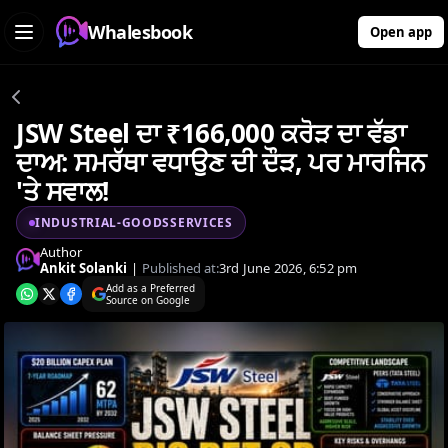
Whalesbook
Open app
JSW Steel ਦਾ ₹166,000 ਕਰੋੜ ਦਾ ਵੱਡਾ
ਦਾਅ: ਸਮਰੱਥਾ ਵਧਾਉਣ ਦੀ ਦੌੜ, ਪਰ ਮਾਰਜਿਨ
'ਤੇ ਸਵਾਲ!
INDUSTRIAL-GOODSSERVICES
Author
Ankit Solanki
|
Published at:
3rd June 2026, 6:52 pm
Add as a Preferred
Source on Google