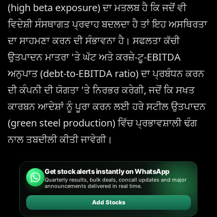
(high beta exposure) ਦਾ ਮਤਲਬ ਹੈ ਕਿ ਜਦੋਂ ਵੀ
ਵਿਦੇਸ਼ੀ ਸੰਸਥਾਗਤ ਪ੍ਰਵਾਹ ਬਦਲਦਾ ਹੈ ਤਾਂ ਇਹ ਅਸਥਿਰਤਾ
ਦਾ ਸਾਹਮਣਾ ਕਰਨ ਦੀ ਸੰਭਾਵਨਾ ਹੈ। ਸਫਲਤਾ ਕੱਚੀ
ਉਤਪਾਦਨ ਮਾਤਰਾ 'ਤੇ ਘੱਟ ਅਤੇ ਕਰਜ਼ੇ-ਟੂ-EBITDA
ਅਨੁਪਾਤ (debt-to-EBITDA ratio) ਦਾ ਪ੍ਰਬੰਧਨ ਕਰਨ
ਦੀ ਕੰਪਨੀ ਦੀ ਯੋਗਤਾ 'ਤੇ ਨਿਰਭਰ ਕਰੇਗੀ, ਜਦੋਂ ਕਿ ਸਖਤ
ਕਾਰਬਨ ਆਦੇਸ਼ਾਂ ਨੂੰ ਪੂਰਾ ਕਰਨ ਲਈ ਹਰੇ ਸਟੀਲ ਉਤਪਾਦਨ
(green steel production) ਵਿੱਚ ਪ੍ਰਭਾਵਸ਼ਾਲੀ ਢੰਗ
ਨਾਲ ਤਬਦੀਲੀ ਕੀਤੀ ਜਾਵੇਗੀ।
Get stock alerts instantly on WhatsApp
Quarterly results, bulk deals, concall updates and major
announcements delivered in real time.
Add Stocks