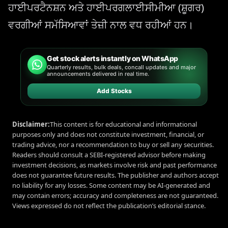
ਹਾਈਪਰਟੈਨਸ਼ਨ ਅਤੇ ਹਾਈਪਰਗਲਾਈਸੀਮੀਆ (ਸ਼ੂਗਰ)
ਵਰਗੀਆਂ ਸਮੱਸਿਆਵਾਂ ਤੇਜ਼ੀ ਨਾਲ ਵਧ ਰਹੀਆਂ ਹਨ।
Get stock alerts instantly on WhatsApp
Quarterly results, bulk deals, concall updates and major
announcements delivered in real time.
Add Stocks
Disclaimer:
This content is for educational and informational
purposes only and does not constitute investment, financial, or
trading advice, nor a recommendation to buy or sell any securities.
Readers should consult a SEBI-registered advisor before making
investment decisions, as markets involve risk and past performance
does not guarantee future results. The publisher and authors accept
no liability for any losses. Some content may be AI-generated and
may contain errors; accuracy and completeness are not guaranteed.
Views expressed do not reflect the publication’s editorial stance.