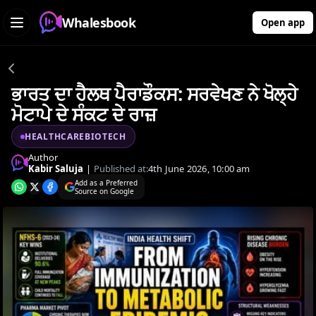
Whalesbook
Open app
ਭਾਰਤ ਦਾ ਹੈਲਥ ਪੈਰਾਡੌਕਸ: ਸਰਵੇਖਣ ਨੇ ਖੋਲ੍ਹੇ
ਮੋਟਾਪੇ ਦੇ ਸੰਕਟ ਦੇ ਰਾਜ਼
HEALTHCAREBIOTECH
Author
Kabir Saluja
|
Published at:
4th June 2026, 10:00 am
Add as a Preferred
Source on Google