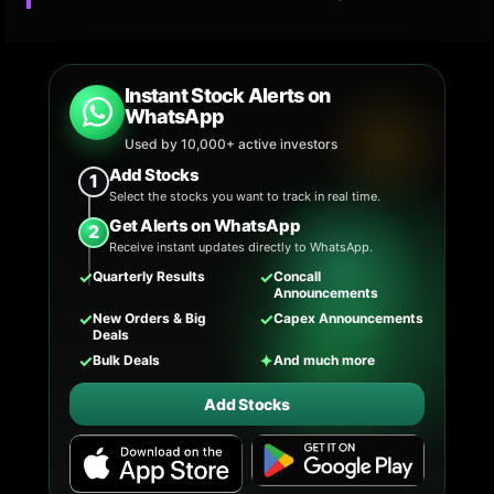
Instant Stock Alerts on
WhatsApp
Used by 10,000+ active investors
Add Stocks
1
Select the stocks you want to track in real time.
Get Alerts on WhatsApp
2
Receive instant updates directly to WhatsApp.
✓
✓
Quarterly Results
Concall
Announcements
✓
✓
New Orders & Big
Capex Announcements
Deals
✓
✦
Bulk Deals
And much more
Add Stocks