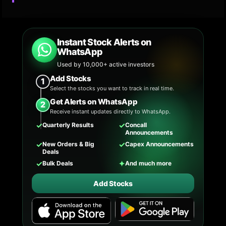
Instant Stock Alerts on
WhatsApp
Used by 10,000+ active investors
Add Stocks
1
Select the stocks you want to track in real time.
Get Alerts on WhatsApp
2
Receive instant updates directly to WhatsApp.
✓
✓
Quarterly Results
Concall
Announcements
✓
✓
New Orders & Big
Capex Announcements
Deals
✓
✦
Bulk Deals
And much more
Add Stocks