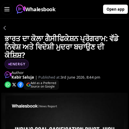
Whalesbook
Open app
ਭਾਰਤ ਦਾ ਕੋਲਾ ਗੈਸੀਫਿਕੇਸ਼ਨ ਪ੍ਰੋਗਰਾਮ: ਵੱਡੇ
ਨਿਵੇਸ਼ ਅਤੇ ਵਿਦੇਸ਼ੀ ਮੁਦਰਾ ਬਚਾਉਣ ਦੀ
ਕੋਸ਼ਿਸ਼?
ENERGY
Author
Kabir Saluja
|
Published at:
3rd June 2026, 8:44 pm
Add as a Preferred
Source on Google