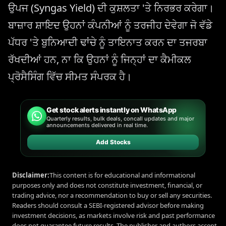
ਉਪਜ (Syngas Yield) ਦੀ ਕੁਸ਼ਲਤਾ 'ਤੇ ਨਿਰਭਰ ਕਰੇਗਾ।
ਬਾਜ਼ਾਰ ਸ਼ਾਇਦ ਉਹਨਾਂ ਕੰਪਨੀਆਂ ਨੂੰ ਤਰਜੀਹ ਦੇਵੇਗਾ ਜੋ ਵੱਡੇ
ਪੱਧਰ 'ਤੇ ਬੁਨਿਆਦੀ ਢਾਂਚੇ ਨੂੰ ਤਾਇਨਾਤ ਕਰਨ ਦਾ ਤਜਰਬਾ
ਰੱਖਦੀਆਂ ਹਨ, ਨਾ ਕਿ ਉਹਨਾਂ ਨੂੰ ਜਿਨ੍ਹਾਂ ਦਾ ਕੈਮੀਕਲ
ਪ੍ਰੋਸੈਸਿੰਗ ਵਿੱਚ ਸੀਮਤ ਸੰਪਰਕ ਹੈ।
Get stock alerts instantly on WhatsApp
Quarterly results, bulk deals, concall updates and major
announcements delivered in real time.
Add Stocks
Disclaimer:
This content is for educational and informational
purposes only and does not constitute investment, financial, or
trading advice, nor a recommendation to buy or sell any securities.
Readers should consult a SEBI-registered advisor before making
investment decisions, as markets involve risk and past performance
does not guarantee future results. The publisher and authors accept