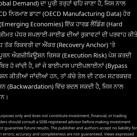
bal Demand) ਦਾ ਪੂਰੀ ਤਰ੍ਹਾਂ ਢਹਿ ਜਾਣਾ ਹੈ, ਜਿਸ ਨਾਲ
OECD ਨਿਰਮਾਣ ਡਾਟਾ (OECD Manufacturing Data) ਹੋਰ
ਾਂ (Emerging Economies) ਇੱਕ ਹਾਰਡ ਲੈਂਡਿੰਗ (Hard
ਕੀਮਤ ਪੱਧਰ ਸਪਲਾਈ-ਸਾਈਡ ਦੀਆਂ ਰੁਕਾਵਟਾਂ ਦੀ ਪਰਵਾਹ ਕੀਤ
ਮੱਧ ਤੱਕ ਰਿਕਵਰੀ ਦਾ ਐਂਕਰ (Recovery Anchor) 'ਤੇ
ਤਵਪੂਰਨ ਐਗਜ਼ੀਕਿਊਸ਼ਨ ਰਿਸਕ (Execution Risk) ਪੇਸ਼ ਕਰਦੀ
ਸਥਿਰ ਹੋ ਜਾਂਦੀ ਹੈ, ਜਾਂ ਜੇ ਬਾਈਪਾਸ ਪਾਈਪਲਾਈਨਾਂ (Bypass
ਿਸ਼ਨ ਕੀਤੀਆਂ ਜਾਂਦੀਆਂ ਹਨ, ਤਾਂ ਕੱਚੇ ਤੇਲ ਦੀ ਟਰਮ ਸਟਰਕਚਰ
ਸ਼ਨ (Backwardation) ਵਿੱਚ ਬਦਲ ਸਕਦੀ ਹੈ, ਜਿਸ ਨਾਲ
ਹਨ।
urposes only and does not constitute investment, financial, or trading
aders should consult a SEBI-registered advisor before making investment
t guarantee future results. The publisher and authors accept no liability for
 errors; accuracy and completeness are not guaranteed. Views expressed