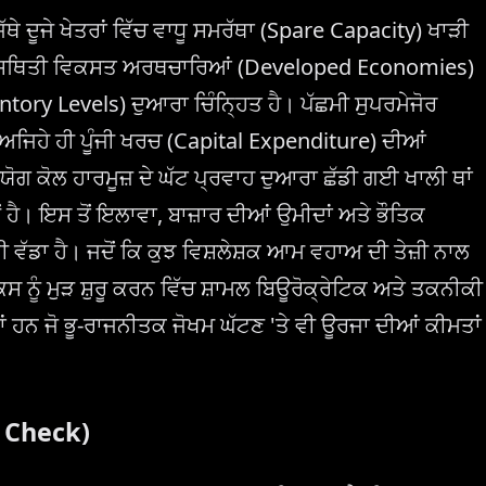
ਥੇ ਦੂਜੇ ਖੇਤਰਾਂ ਵਿੱਚ ਵਾਧੂ ਸਮਰੱਥਾ (Spare Capacity) ਖਾੜੀ
ੌਜੂਦਾ ਸਥਿਤੀ ਵਿਕਸਤ ਅਰਥਚਾਰਿਆਂ (Developed Economies)
entory Levels) ਦੁਆਰਾ ਚਿੰਨ੍ਹਿਤ ਹੈ। ਪੱਛਮੀ ਸੁਪਰਮੇਜੋਰ
ਅਜਿਹੇ ਹੀ ਪੂੰਜੀ ਖਰਚ (Capital Expenditure) ਦੀਆਂ
ਯੋਗ ਕੋਲ ਹਾਰਮੂਜ਼ ਦੇ ਘੱਟ ਪ੍ਰਵਾਹ ਦੁਆਰਾ ਛੱਡੀ ਗਈ ਖਾਲੀ ਥਾਂ
 ਹੈ। ਇਸ ਤੋਂ ਇਲਾਵਾ, ਬਾਜ਼ਾਰ ਦੀਆਂ ਉਮੀਦਾਂ ਅਤੇ ਭੌਤਿਕ
ਵੱਡਾ ਹੈ। ਜਦੋਂ ਕਿ ਕੁਝ ਵਿਸ਼ਲੇਸ਼ਕ ਆਮ ਵਹਾਅ ਦੀ ਤੇਜ਼ੀ ਨਾਲ
ਕਸ ਨੂੰ ਮੁੜ ਸ਼ੁਰੂ ਕਰਨ ਵਿੱਚ ਸ਼ਾਮਲ ਬਿਊਰੋਕ੍ਰੇਟਿਕ ਅਤੇ ਤਕਨੀਕੀ
 ਹਨ ਜੋ ਭੂ-ਰਾਜਨੀਤਕ ਜੋਖਮ ਘੱਟਣ 'ਤੇ ਵੀ ਊਰਜਾ ਦੀਆਂ ਕੀਮਤਾਂ
y Check)