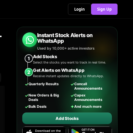
Login
Sign Up
ਚ
Instant Stock Alerts on
WhatsApp
Used by 10,000+ active investors
Add Stocks
1
Select the stocks you want to track in real time.
Get Alerts on WhatsApp
2
Receive instant updates directly to WhatsApp.
✓
✓
Quarterly Results
Concall
Announcements
✓
✓
New Orders & Big
Capex
Deals
Announcements
✓
✦
Bulk Deals
And much more
Add Stocks