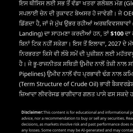
ਇਸ ਥੀਸਿਸ ਲਈ ਸਭ ਤੋਂ ਵੱਡਾ ਖਤਰਾ ਗਲੋਬਲ ਮੰਗ (Glo
ਸਪਲਾਈ ਚੇਨ ਦੀ ਰੁਕਾਵਟ ਬੇਅਸਰ ਹੋ ਜਾਵੇਗੀ। ਜੇ 
ਡਿੱਗਦਾ ਹੈ, ਜਾਂ ਜੇ ਮੁੱਖ ਉਭਰ ਰਹੀਆਂ ਅਰਥਵਿਵਸਥਾਵ
Landing) ਦਾ ਸਾਹਮਣਾ ਕਰਦੀਆਂ ਹਨ, ਤਾਂ
$100
ਦਾ 
ਬਿਨਾਂ ਟਿਕ ਨਹੀਂ ਸਕੇਗਾ। ਇਸ ਤੋਂ ਇਲਾਵਾ, 2027 ਦੇ 
ਨਿਰਭਰਤਾ ਕਿਸੇ ਵੀ ਲੰਬੇ ਸਮੇਂ ਦੀ ਪੁਜ਼ੀਸ਼ਨ ਲਈ ਮਹੱ
ਹੈ। ਜੇ ਭੂ-ਰਾਜਨੀਤਕ ਸਥਿਤੀ ਉਮੀਦ ਨਾਲੋਂ ਤੇਜ਼ੀ ਨਾਲ 
Pipelines) ਉਮੀਦ ਨਾਲੋਂ ਵੱਧ ਪ੍ਰਭਾਵੀ ਢੰਗ ਨਾਲ ਕਮ
(Term Structure of Crude Oil) ਭਾਰੀ ਬੈਕਵਰਡੇ
ਜ਼ਿਆਦਾ ਲੀਵਰੇਜਡ ਭਾਗੀਦਾਰ ਗਲਤ ਪਾਸੇ ਫਸ ਸਕਦੇ 
Disclaimer:
This content is for educational and informational p
advice, nor a recommendation to buy or sell any securities. Re
decisions, as markets involve risk and past performance does no
any losses. Some content may be AI-generated and may contain