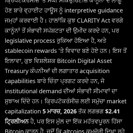
ਕ੍ਰਿਪਟੋਕਰੰਸੀਜ਼ 'ਤੇ ਸੰਘੀ ਸਕਿਉਰਿਟੀਜ਼ ਕਾਨੂੰਨਾਂ ਦੇ ਲਾਗੂ
ਹੋਣ ਬਾਰੇ ਵ੍ਹਾਈਟ ਹਾਊਸ ਨੂੰ interpretive guidance
ਜਮ੍ਹਾਂ ਕਰਵਾਈ ਹੈ। ਹਾਲਾਂਕਿ ਕੁਝ CLARITY Act ਵਰਗੇ
ਕਾਨੂੰਨਾਂ ਤੋਂ ਸੰਭਾਵੀ ਸਪੱਸ਼ਟਤਾ ਦੀ ਉਮੀਦ ਕਰਦੇ ਹਨ, ਪਰ
legislative process ਰੁਕਿਆ ਹੋਇਆ ਹੈ, ਅਤੇ
stablecoin rewards 'ਤੇ ਵਿਵਾਦ ਬਣੇ ਹੋਏ ਹਨ। ਇਸ ਤੋਂ
ਇਲਾਵਾ, ਕੁਝ ਵਿਸ਼ਲੇਸ਼ਕ Bitcoin Digital Asset
Treasury ਕੰਪਨੀਆਂ ਦੀ ਲਗਾਤਾਰ acquisition
capabilities ਬਾਰੇ ਚਿੰਤਾ ਪ੍ਰਗਟ ਕਰਦੇ ਹਨ, ਜੋ
institutional demand ਦੀਆਂ ਸੰਭਾਵੀ ਸੀਮਾਵਾਂ ਦਾ
ਸੁਝਾਅ ਦਿੰਦੇ ਹਨ। ਕ੍ਰਿਪਟੋਕਰੰਸੀਜ਼ ਲਈ ਸਮੁੱਚਾ market
capitalization
5 ਮਾਰਚ, 2026
ਤੱਕ ਲਗਭਗ
$2.41
ਟ੍ਰਿਲੀਅਨ
ਹੈ, ਪਰ ਇਸ ਮੁੱਲ ਦਾ ਇੱਕ ਮਹੱਤਵਪੂਰਨ ਹਿੱਸਾ
Bitcoin ਕਾਰਨ ਹੈ, ਜਦੋਂ ਕਿ altcoins ਕਮਜ਼ੋਰੀ ਦਿਖਾ ਰਹੇ