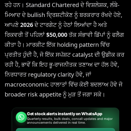
ਰਹੇ ਹਨ। Standard Chartered ਦੇ ਵਿਸ਼ਲੇਸ਼ਕ, ਲੰਬੇ-
ਮਿਆਦ ਦੇ bullish ਦ੍ਰਿਸ਼ਟੀਕੋਣ ਨੂੰ ਬਰਕਰਾਰ ਰੱਖਦੇ ਹੋਏ,
ਆਪਣੇ
2026
ਦੇ ਟਾਰਗੇਟ ਨੂੰ ਹੇਠਾਂ ਲਿਆਂਦਾ ਹੈ ਅਤੇ
ਰਿਕਵਰੀ ਤੋਂ ਪਹਿਲਾਂ
$50,000
ਤੱਕ ਸੰਭਾਵੀ ਡਿੱਪਾਂ ਨੂੰ ਫਲੈਗ
ਕੀਤਾ ਹੈ। ਮਾਰਕੀਟ ਇੱਕ holding pattern ਵਿੱਚ
ਪ੍ਰਤੀਤ ਹੁੰਦੀ ਹੈ, ਜੋ ਇੱਕ ਸਪੱਸ਼ਟ catalyst ਦੀ ਉਡੀਕ ਕਰ
ਰਹੀ ਹੈ, ਭਾਵੇਂ ਕਿ ਇਹ ਭੂ-ਰਾਜਨੀਤਕ ਤਣਾਅ ਦਾ ਹੱਲ ਹੋਵੇ,
ਨਿਰਧਾਰਤ regulatory clarity ਹੋਵੇ, ਜਾਂ
macroeconomic ਹਾਲਾਤਾਂ ਵਿੱਚ ਕੋਈ ਬਦਲਾਅ ਹੋਵੇ ਜੋ
broader risk appetite ਨੂੰ ਮੁੜ ਤੋਂ ਜਗਾ ਸਕੇ।
Get stock alerts instantly on WhatsApp
Quarterly results, bulk deals, concall updates and major
announcements delivered in real time.