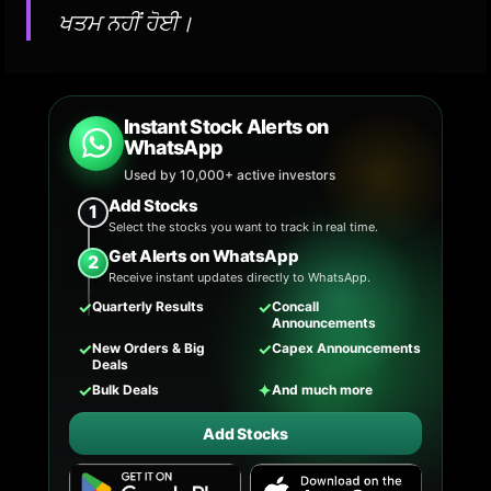
ਖਤਮ ਨਹੀਂ ਹੋਈ।
Instant Stock Alerts on
WhatsApp
Used by 10,000+ active investors
Add Stocks
1
Select the stocks you want to track in real time.
Get Alerts on WhatsApp
2
Receive instant updates directly to WhatsApp.
✓
✓
Quarterly Results
Concall
Announcements
✓
✓
New Orders & Big
Capex Announcements
Deals
✓
✦
Bulk Deals
And much more
Add Stocks