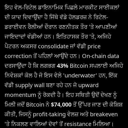
ਇਹ ਵੇਲ-ਰਿਟੇਲ ਡਾਇਨਾਮਿਕ ਪਿਛਲੇ ਮਾਰਕੀਟ ਸਾਈਕਲਾਂ
ਦੀ ਯਾਦ ਦਿਵਾਉਂਦਾ ਹੈ ਜਿੱਥੇ ਵੱਡੇ ਹੋਲਡਰਜ਼ ਨੇ ਰਿਟੇਲ-
ਡਰਾਈਵਨ ਰੈਲੀਆਂ ਦੌਰਾਨ ਰਣਨੀਤਕ ਤੌਰ 'ਤੇ ਆਪਣੀਆਂ
ਜਾਇਦਾਦਾਂ ਵੰਡੀਆਂ ਹਨ। ਇਤਿਹਾਸਕ ਤੌਰ 'ਤੇ, ਅਜਿਹੇ
ਪੈਟਰਨ ਅਕਸਰ consolidate ਜਾਂ ਵੱਡੀ price
correction ਤੋਂ ਪਹਿਲਾਂ ਆਉਂਦੇ ਹਨ। On-chain data
ਦਰਸਾਉਂਦਾ ਹੈ ਕਿ ਲਗਭਗ
43%
Bitcoin ਸਪਲਾਈ ਅਜਿਹੇ
ਨਿਵੇਸ਼ਕਾਂ ਕੋਲ ਹੈ ਜੋ ਇਸ ਵੇਲੇ 'underwater' ਹਨ, ਇੱਕ
ਵੱਡੀ supply wall ਬਣਾ ਰਹੇ ਹਨ ਜੋ upward
momentum ਨੂੰ ਰੋਕਦੀ ਹੈ। ਇਹ ਸਥਿਤੀ ਉਦੋਂ ਦੇਖਣ ਨੂੰ
ਮਿਲੀ ਜਦੋਂ Bitcoin ਨੇ
$74,000
ਤੋਂ ਉੱਪਰ ਜਾਣ ਦੀ ਕੋਸ਼ਿਸ਼
ਕੀਤੀ, ਜਿਸਨੂੰ profit-taking ਵੇਲਜ਼ ਅਤੇ breakeven
'ਤੇ ਨਿਕਲਣ ਵਾਲਿਆਂ ਦੋਵਾਂ ਤੋਂ resistance ਮਿਲਿਆ।