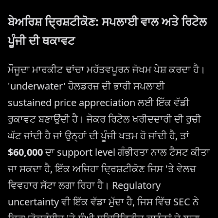
ਬੇਅਰਿਸ਼ ਦ੍ਰਿਸ਼ਟੀਕੋਣ: ਸਪਲਾਈ ਵਾਲ ਅਤੇ ਰਿਟੇਲ
ਪੂੰਜੀ ਦੀ ਥਕਾਵਟ
ਮੌਜੂਦਾ ਮਾਰਕੀਟ ਢਾਂਚਾ ਮਹੱਤਵਪੂਰਨ ਜੋਖਮ ਪੇਸ਼ ਕਰਦਾ ਹੈ।
'underwater' ਹੋਲਡਰਜ਼ ਦੀ ਭਾਰੀ ਸਪਲਾਈ
sustained price appreciation ਲਈ ਇੱਕ ਵੱਡੀ
ਰੁਕਾਵਟ ਬਣਾਉਂਦੀ ਹੈ। ਜੇਕਰ ਰਿਟੇਲ ਖਰੀਦਦਾਰੀ ਦੀ ਰੁਚੀ
ਘੱਟ ਜਾਂਦੀ ਹੈ ਜਾਂ ਉਨ੍ਹਾਂ ਦੀ ਪੂੰਜੀ ਖਤਮ ਹੋ ਜਾਂਦੀ ਹੈ, ਤਾਂ
$60,000
ਦਾ support level ਗੰਭੀਰਤਾ ਨਾਲ ਟੈਸਟ ਕੀਤਾ
ਜਾ ਸਕਦਾ ਹੈ, ਇੱਕ ਅਜਿਹਾ ਦ੍ਰਿਸ਼ਟੀਕੋਣ ਜਿਸ 'ਤੇ ਵੇਲਜ਼
ਵਿਵਹਾਰ ਸੱਟਾ ਲਗਾ ਰਿਹਾ ਹੈ। Regulatory
uncertainty ਵੀ ਇੱਕ ਵੱਡਾ ਮੁੱਦਾ ਹੈ, ਜਿਸ ਵਿੱਚ SEC ਨੇ