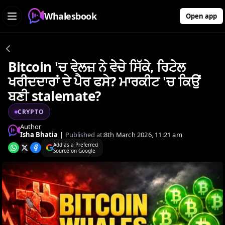
Whalesbook
Open app
Bitcoin 'ਚ ਵੇਲਜ਼ ਨੇ ਵੇਚੇ ਸਿੱਕੇ, ਰਿਟੇਲ
ਖਰੀਦਦਾਰਾਂ ਦੇ ਪੈਰ ਫਸੇ? ਮਾਰਕੀਟ 'ਚ ਕਿਉਂ
ਬਣੀ stalemate?
CRYPTO
Author
Isha Bhatia
|
Published at:
8th March 2026, 11:21 am
Add as a Preferred
Source on Google