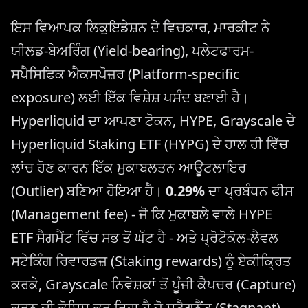
ਇਸ ਵਿਆਪਕ ਲਿਕੁਇਡੇਸ਼ਨ ਦੇ ਵਿਚਕਾਰ, ਮਾਰਕੀਟ ਨੇ
ਯੀਲਡ-ਬੇਅਰਿੰਗ (Yield-bearing), ਪਲੇਟਫਾਰਮ-
ਸਪੈਸਿਫਿਕ ਐਕਸਪੋਜ਼ਰ (Platform-specific
exposure) ਲਈ ਇੱਕ ਵਿਸ਼ੇਸ਼ ਪਸੰਦ ਬਣਾਈ ਹੈ।
Hyperliquid ਦਾ ਆਪਣਾ ਟੋਕਨ, HYPE, Grayscale ਦੇ
Hyperliquid Staking ETF (HYPG) ਦੇ ਹਾਲ ਹੀ ਵਿੱਚ
ਲਾਂਚ ਹੋਣ ਕਾਰਨ ਇੱਕ ਮੁਕਾਬਲਤਨ ਆਊਟਲਾਇਰ
(Outlier) ਬਣਿਆ ਹੋਇਆ ਹੈ।
0.29%
ਦਾ ਪ੍ਰਬੰਧਨ ਫੀਸ
(Management fee) - ਜੋ ਕਿ ਮੁਕਾਬਲੇ ਵਾਲੇ HYPE
ETF ਸੈਗਮੈਂਟ ਵਿੱਚ ਸਭ ਤੋਂ ਘੱਟ ਹੈ - ਅਤੇ ਪ੍ਰੋਟੋਕੋਲ-ਲੈਵਲ
ਸਟੇਕਿੰਗ ਰਿਵਾਰਡਜ਼ (Staking rewards) ਨੂੰ ਏਕੀਕ੍ਰਿਤ
ਕਰਕੇ, Grayscale ਨਿਵੇਸ਼ਕਾਂ ਤੋਂ ਪੂੰਜੀ ਕੈਪਚਰ (Capture)
ਕਰਨ ਦੀ ਕੋਸ਼ਿਸ਼ ਕਰ ਰਿਹਾ ਹੈ ਜੋ ਸਟੈਗਨੈਂਟ (Stagnant)