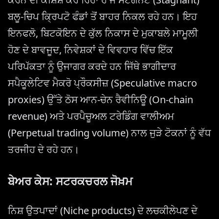
ਬਲੂ-ਚਿਪ ਕ੍ਰਿਪਟੋ ਫੰਡਾਂ ਤੋਂ ਬਾਹਰ ਨਿਕਲ ਰਹੇ ਹਨ। ਇਹ
ਇਨਫਲੋ, ਬਿਟਕੋਇਨ ਦੇ ਕੁੱਲ ਨਿਕਾਸ ਦੇ ਮੁਕਾਬਲੇ ਮਾਮੂਲੀ
ਹੋਣ ਦੇ ਬਾਵਜੂਦ, ਨਿਵੇਸ਼ਕਾਂ ਦੇ ਵਿਵਹਾਰ ਵਿੱਚ ਇੱਕ
ਪਰਿਪੱਕਤਾ ਨੂੰ ਉਜਾਗਰ ਕਰਦੇ ਹਨ ਜਿੱਥੇ ਭਾਗੀਦਾਰ
ਸਪੈਕੂਲੇਟਿਵ ਮੈਕਰੋ ਪ੍ਰੌਕਸੀਜ਼ (Speculative macro
proxies) ਉੱਤੇ ਠੋਸ ਆਨ-ਚੇਨ ਰੈਵੀਨਿਊ (On-chain
revenue) ਅਤੇ ਪਰਪੈਚੂਅਲ ਟਰੇਡਿੰਗ ਵਾਲੀਅਮ
(Perpetual trading volume) ਨਾਲ ਜੁੜੇ ਟੋਕਨਾਂ ਨੂੰ ਵੱਧ
ਤਰਜੀਹ ਦੇ ਰਹੇ ਹਨ।
ਬੇਅਰ ਕੇਸ: ਸਟਰਕਚਰਲ ਜੋਖ਼ਮ
ਨਿਸ਼ ਉਤਪਾਦਾਂ (Niche products) ਦੇ ਲਚਕੀਲੇਪਣ ਦੇ