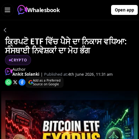
Whalesbook
Open app
ਕ੍ਰਿਪਟੋ ETF ਵਿੱਚ ਪੈਸੇ ਦਾ ਨਿਕਾਸ ਵਧਿਆ:
ਸੰਸਥਾਈ ਨਿਵੇਸ਼ਕਾਂ ਦਾ ਮੋਹ ਭੰਗ
CRYPTO
Author
Ankit Solanki
|
Published at:
4th June 2026, 11:31 am
Add as a Preferred
Source on Google