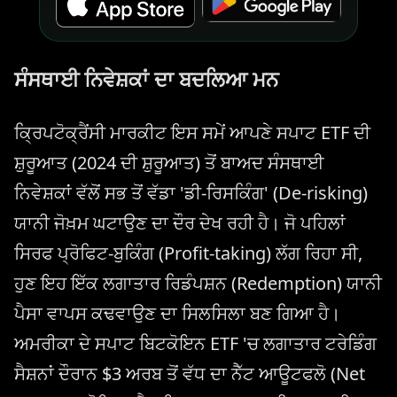
ਸੰਸਥਾਈ ਨਿਵੇਸ਼ਕਾਂ ਦਾ ਬਦਲਿਆ ਮਨ
ਕ੍ਰਿਪਟੋਕ੍ਰੈਂਸੀ ਮਾਰਕੀਟ ਇਸ ਸਮੇਂ ਆਪਣੇ ਸਪਾਟ ETF ਦੀ
ਸ਼ੁਰੂਆਤ (2024 ਦੀ ਸ਼ੁਰੂਆਤ) ਤੋਂ ਬਾਅਦ ਸੰਸਥਾਈ
ਨਿਵੇਸ਼ਕਾਂ ਵੱਲੋਂ ਸਭ ਤੋਂ ਵੱਡਾ 'ਡੀ-ਰਿਸਕਿੰਗ' (De-risking)
ਯਾਨੀ ਜੋਖ਼ਮ ਘਟਾਉਣ ਦਾ ਦੌਰ ਦੇਖ ਰਹੀ ਹੈ। ਜੋ ਪਹਿਲਾਂ
ਸਿਰਫ ਪ੍ਰੋਫਿਟ-ਬੁਕਿੰਗ (Profit-taking) ਲੱਗ ਰਿਹਾ ਸੀ,
ਹੁਣ ਇਹ ਇੱਕ ਲਗਾਤਾਰ ਰਿਡੰਪਸ਼ਨ (Redemption) ਯਾਨੀ
ਪੈਸਾ ਵਾਪਸ ਕਢਵਾਉਣ ਦਾ ਸਿਲਸਿਲਾ ਬਣ ਗਿਆ ਹੈ।
ਅਮਰੀਕਾ ਦੇ ਸਪਾਟ ਬਿਟਕੋਇਨ ETF 'ਚ ਲਗਾਤਾਰ ਟਰੇਡਿੰਗ
ਸੈਸ਼ਨਾਂ ਦੌਰਾਨ $3 ਅਰਬ ਤੋਂ ਵੱਧ ਦਾ ਨੈੱਟ ਆਊਟਫਲੋ (Net