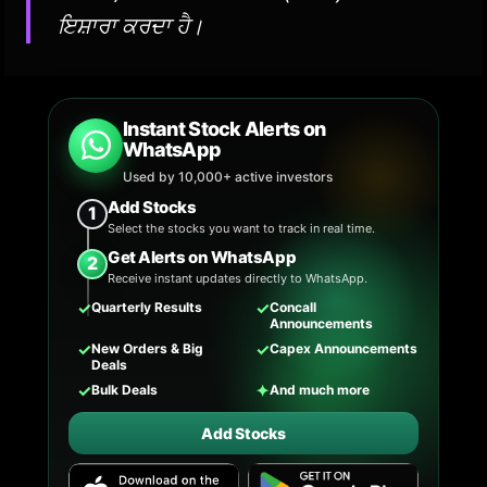
ਇਸ਼ਾਰਾ ਕਰਦਾ ਹੈ।
Instant Stock Alerts on
WhatsApp
Used by 10,000+ active investors
Add Stocks
1
Select the stocks you want to track in real time.
Get Alerts on WhatsApp
2
Receive instant updates directly to WhatsApp.
✓
✓
Quarterly Results
Concall
Announcements
✓
✓
New Orders & Big
Capex Announcements
Deals
✓
✦
Bulk Deals
And much more
Add Stocks