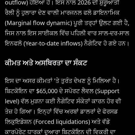
outflow) ਹੋਇਆ ਹੈ। ਇਸ ਨਾਲ 2026 ਦੀ ਸ਼ੁਰੂਆਤੀ
ਰੈਲੀ ਨੂੰ ਹੁਲਾਰਾ ਦੇਣ ਵਾਲੀ ਮਾਰਜਨਲ ਫਲੋ ਡਾਇਨਾਮਿਕ
(Marginal flow dynamic) ਪੂਰੀ ਤਰ੍ਹਾਂ ਉਲਟ ਗਈ ਹੈ,
ਜਿਸ ਨਾਲ ਇਸ ਸਾਈਕਲ ਵਿੱਚ ਪਹਿਲੀ ਵਾਰ ਸਾਲ-ਦਰ-ਸਾਲ
ਇਨਫਲੋ (Year-to-date inflows) ਨੈਗੇਟਿਵ ਹੋ ਗਏ ਹਨ।
ਕੀਮਤ ਅਤੇ ਅਸਥਿਰਤਾ ਦਾ ਸੰਕਟ
ਇਸ ਦਾ ਅਸਰ ਕੀਮਤਾਂ 'ਤੇ ਤੁਰੰਤ ਦੇਖਣ ਨੂੰ ਮਿਲਿਆ ਹੈ।
ਬਿਟਕੋਇਨ ਦਾ $65,000 ਦੇ ਸਪੋਰਟ ਲੈਵਲ (Support
level) ਵੱਲ ਮੁੜਨਾ ਕਈ ਨੈਗੇਟਿਵ ਸੰਕੇਤਾਂ ਕਾਰਨ ਹੋਰ ਵੀ
ਤੇਜ਼ ਹੋ ਗਿਆ। ਇਨ੍ਹਾਂ ਵਿੱਚ ਅਰਬਾਂ ਡਾਲਰਾਂ ਦੇ ਫੋਰਸਡ
ਲਿਕੁਇਡੇਸ਼ਨ (Forced liquidations) ਅਤੇ ਵੱਡੇ
ਕਾਰਪੋਰੇਟ ਧਾਰਕਾਂ ਦੁਆਰਾ ਬਿਟਕੋਇਨ ਦੀ ਵਿਕਰੀ ਦਾ