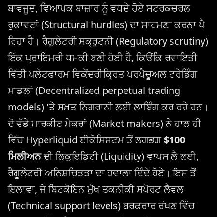
ਬਾਵਜੂਦ, ਵਿਆਪਕ ਬਾਜ਼ਾਰ ਨੂੰ ਵਧਦੇ ਹੋਏ ਸਟਰਕਚਰਲ
ਰੁਕਾਵਟਾਂ (Structural hurdles) ਦਾ ਸਾਹਮਣਾ ਕਰਨਾ ਪੈ
ਰਿਹਾ ਹੈ। ਰੈਗੂਲੇਟਰੀ ਸਕ੍ਰੂਟਨੀ (Regulatory scrutiny)
ਇੱਕ ਪ੍ਰਾਇਮਰੀ ਧਮਕੀ ਬਣੀ ਹੋਈ ਹੈ, ਕਿਉਂਕਿ ਰਵਾਇਤੀ
ਵਿੱਤੀ ਪਲੇਟਫਾਰਮ ਵਿਕੇਂਦਰੀਕ੍ਰਿਤ ਪਰਪੈਚੂਅਲ ਟਰੇਡਿੰਗ
ਮਾਡਲਾਂ (Decentralized perpetual trading
models) 'ਤੇ ਸਖ਼ਤ ਨਿਗਰਾਨੀ ਲਈ ਲਾਬਿੰਗ ਕਰ ਰਹੇ ਹਨ।
ਦੋ ਵੱਡੇ ਮਾਰਕੀਟ ਮੇਕਰਾਂ (Market makers) ਨੇ ਹਾਲ ਹੀ
ਵਿੱਚ Hyperliquid ਈਕੋਸਿਸਟਮ ਤੋਂ ਲਗਭਗ
$100
ਮਿਲੀਅਨ
ਦੀ ਲਿਕੁਇਡਿਟੀ (Liquidity) ਵਾਪਸ ਲੈ ਲਈ,
ਰੈਗੂਲੇਟਰੀ ਅਨਿਸ਼ਚਿਤਤਾ ਦਾ ਹਵਾਲਾ ਦਿੰਦੇ ਹੋਏ। ਇਸ ਤੋਂ
ਇਲਾਵਾ, ਜੇ ਬਿਟਕੋਇਨ ਮੁੱਖ ਤਕਨੀਕੀ ਸਪੋਰਟ ਲੈਵਲ
(Technical support levels) ਬਰਕਰਾਰ ਰੱਖਣ ਵਿੱਚ