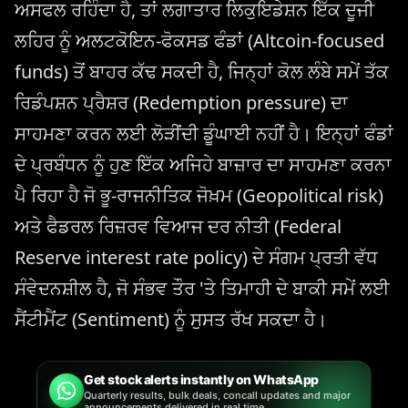
ਅਸਫਲ ਰਹਿੰਦਾ ਹੈ, ਤਾਂ ਲਗਾਤਾਰ ਲਿਕੁਇਡੇਸ਼ਨ ਇੱਕ ਦੂਜੀ
ਲਹਿਰ ਨੂੰ ਅਲਟਕੋਇਨ-ਫੋਕਸਡ ਫੰਡਾਂ (Altcoin-focused
funds) ਤੋਂ ਬਾਹਰ ਕੱਢ ਸਕਦੀ ਹੈ, ਜਿਨ੍ਹਾਂ ਕੋਲ ਲੰਬੇ ਸਮੇਂ ਤੱਕ
ਰਿਡੰਪਸ਼ਨ ਪ੍ਰੈਸ਼ਰ (Redemption pressure) ਦਾ
ਸਾਹਮਣਾ ਕਰਨ ਲਈ ਲੋੜੀਂਦੀ ਡੂੰਘਾਈ ਨਹੀਂ ਹੈ। ਇਨ੍ਹਾਂ ਫੰਡਾਂ
ਦੇ ਪ੍ਰਬੰਧਨ ਨੂੰ ਹੁਣ ਇੱਕ ਅਜਿਹੇ ਬਾਜ਼ਾਰ ਦਾ ਸਾਹਮਣਾ ਕਰਨਾ
ਪੈ ਰਿਹਾ ਹੈ ਜੋ ਭੂ-ਰਾਜਨੀਤਿਕ ਜੋਖ਼ਮ (Geopolitical risk)
ਅਤੇ ਫੈਡਰਲ ਰਿਜ਼ਰਵ ਵਿਆਜ ਦਰ ਨੀਤੀ (Federal
Reserve interest rate policy) ਦੇ ਸੰਗਮ ਪ੍ਰਤੀ ਵੱਧ
ਸੰਵੇਦਨਸ਼ੀਲ ਹੈ, ਜੋ ਸੰਭਵ ਤੌਰ 'ਤੇ ਤਿਮਾਹੀ ਦੇ ਬਾਕੀ ਸਮੇਂ ਲਈ
ਸੈਂਟੀਮੈਂਟ (Sentiment) ਨੂੰ ਸੁਸਤ ਰੱਖ ਸਕਦਾ ਹੈ।
Get stock alerts instantly on WhatsApp
Quarterly results, bulk deals, concall updates and major
announcements delivered in real time.