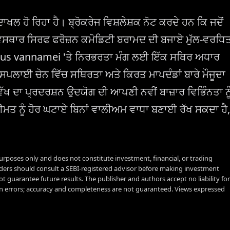
ਖਲ ਹੋ ਰਿਹਾ ਹੈ। ਬ੍ਰੋਕਰੇਜ ਵਿਸ਼ਲੇਸ਼ਕ ਨੋਟ ਕਰਦੇ ਹਨ ਕਿ ਜਦੋਂ
ਿਸਥਾਰ ਸਿਰਫ ਫਰੋਜ਼ਨ ਕਮੋਡਿਟੀ ਬਰਾਮਦ ਦੀ ਬਜਾਏ ਮੁੱਲ-ਵਰਧਿ
aeus vannamei 'ਤੇ ਨਿਰਭਰਤਾ ਮੰਗ ਲਈ ਇੱਕ ਸਥਿਰ ਅਧਾਰ
ਸਪਲਾਈ ਚੇਨ ਵਿੱਚ ਸਥਿਰਤਾ ਅਤੇ ਕਿਰਤ ਮਾਪਦੰਡਾਂ ਬਾਰੇ ਮੌਜੂਦਾ
ੱਖ ਦਾ ਪ੍ਰਦਰਸ਼ਨ ਉਦਯੋਗ ਦੀ ਆਪਣੀ ਨਵੀਂ ਬਾਜ਼ਾਰ ਵਿਭਿੰਨਤਾ ਨੂ
ਮਤ ਨੂੰ ਹੋਰ ਘਟਾਏ ਬਿਨਾਂ ਵਾਲੀਅਮ ਵਾਧਾ ਬਣਾਈ ਰੱਖ ਸਕਦਾ ਹੈ,
urposes only and does not constitute investment, financial, or trading
aders should consult a SEBI-registered advisor before making investment
t guarantee future results. The publisher and authors accept no liability for
 errors; accuracy and completeness are not guaranteed. Views expressed