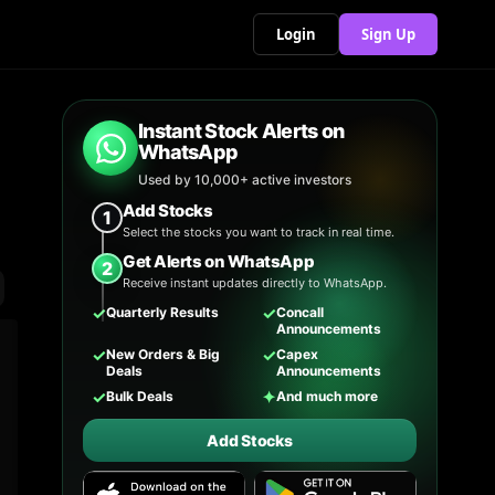
Login
Sign Up
Instant Stock Alerts on
WhatsApp
Used by 10,000+ active investors
Add Stocks
1
Select the stocks you want to track in real time.
Get Alerts on WhatsApp
2
Receive instant updates directly to WhatsApp.
✓
✓
Quarterly Results
Concall
Announcements
✓
✓
New Orders & Big
Capex
Deals
Announcements
✓
✦
Bulk Deals
And much more
Add Stocks