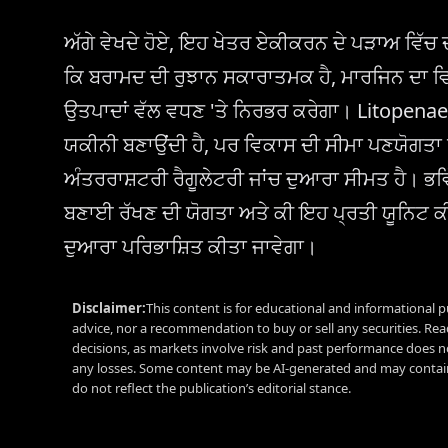
ਅੱਗੇ ਵੇਖਦੇ ਹੋਏ, ਇਹ ਖੇਤਰ ਏਕੀਕਰਨ ਦੇ ਪੜਾਅ ਵਿੱਚ ਦਾ
ਕਿ ਬਰਾਮਦ ਦੀ ਰੁਝਾਨ ਸਕਾਰਾਤਮਕ ਹੈ, ਮਾਰਜਿਨ ਦਾ ਵ
ਉਤਪਾਦਾਂ ਵੱਲ ਵਧਣ 'ਤੇ ਨਿਰਭਰ ਕਰੇਗਾ। Litopen
ਯਕੀਨੀ ਬਣਾਉਂਦੀ ਹੈ, ਪਰ ਵਿਕਾਸ ਦੀ ਸੀਮਾ ਪਣਯੋਗਤਾ 
ਅੰਤਰਰਾਸ਼ਟਰੀ ਰੈਗੂਲੇਟਰੀ ਜਾਂਚ ਦੁਆਰਾ ਸੀਮਤ ਹੈ। ਭਵਿ
ਬਣਾਈ ਰੱਖਣ ਦੀ ਯੋਗਤਾ ਅਤੇ ਕੀ ਇਹ ਪ੍ਰਤੀ ਯੂਨਿਟ ਕੀ
ਦੁਆਰਾ ਪਰਿਭਾਸ਼ਿਤ ਕੀਤਾ ਜਾਵੇਗਾ।
Disclaimer:
This content is for educational and informational p
advice, nor a recommendation to buy or sell any securities. Re
decisions, as markets involve risk and past performance does no
any losses. Some content may be AI-generated and may contain
do not reflect the publication’s editorial stance.