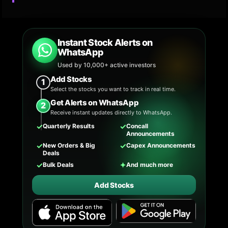
Instant Stock Alerts on
WhatsApp
Used by 10,000+ active investors
Add Stocks
1
Select the stocks you want to track in real time.
Get Alerts on WhatsApp
2
Receive instant updates directly to WhatsApp.
✓
✓
Quarterly Results
Concall
Announcements
✓
✓
New Orders & Big
Capex Announcements
Deals
✓
✦
Bulk Deals
And much more
Add Stocks