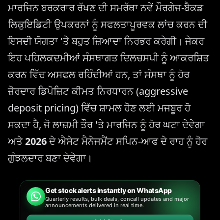
ਮਾਰਜਿਨ ਬਰਕਰਾਰ ਰੱਖਣ ਦੀ ਸਮਰੱਥਾ ਨਵੇਂ ਮੌਰਗੇਜ-ਬੈਕਡ
ਲਿਕੁਇਡਿਟੀ ਉਪਕਰਨਾਂ ਨੂੰ ਸਫਲਤਾਪੂਰਵਕ ਲਾਂਚ ਕਰਨ ਦੀ
ਇਸਦੀ ਯੋਗਤਾ 'ਤੇ ਬਹੁਤ ਜ਼ਿਆਦਾ ਨਿਰਭਰ ਕਰੇਗੀ। ਜੇਕਰ
ਇਹ ਪਹਿਲਕਦਮੀਆਂ ਸੰਸਥਾਗਤ ਦਿਲਚਸਪੀ ਨੂੰ ਆਕਰਸ਼ਿਤ
ਕਰਨ ਵਿੱਚ ਅਸਫਲ ਰਹਿੰਦੀਆਂ ਹਨ, ਤਾਂ ਸੰਸਥਾ ਨੂੰ ਹੋਰ
ਜ਼ੋਰਦਾਰ ਡਿਪੋਜ਼ਿਟ ਕੀਮਤ ਨਿਰਧਾਰਨ (aggressive
deposit pricing) ਵਿੱਚ ਸ਼ਾਮਲ ਹੋਣ ਲਈ ਮਜਬੂਰ ਹੋ
ਸਕਦਾ ਹੈ, ਜੋ ਲਾਜ਼ਮੀ ਤੌਰ 'ਤੇ ਮਾਰਜਿਨ ਨੂੰ ਹੋਰ ਘਟਾ ਦੇਵੇਗਾ
ਅਤੇ
2026
ਦੇ ਐਸੇਟ ਮੈਨੇਜਮੈਂਟ ਸਪਿਨ-ਆਫ ਦੇ ਰਾਹ ਨੂੰ ਹੋਰ
ਗੁੰਝਲਦਾਰ ਬਣਾ ਦੇਵੇਗਾ।
Get stock alerts instantly on WhatsApp
Quarterly results, bulk deals, concall updates and major
announcements delivered in real time.