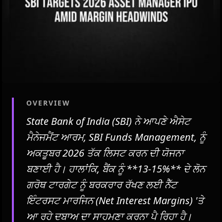
OVERVIEW
State Bank of India (SBI) ਨੇ ਆਪਣੇ ਐਸੇਟ
ਮੈਨੇਜਮੈਂਟ ਆਰਮ, SBI Funds Management, ਨੂੰ
ਅਕਤੂਬਰ 2026 ਤੱਕ ਲਿਸਟ ਕਰਨ ਦੀ ਯੋਜਨਾ
ਬਣਾਈ ਹੈ। ਹਾਲਾਂਕਿ, ਬੈਂਕ ਨੂੰ **13-15%** ਦੇ ਲੋਨ
ਗਰੋਥ ਟਾਰਗੇਟ ਨੂੰ ਬਰਕਰਾਰ ਰੱਖਣ ਲਈ ਨੈੱਟ
ਇੰਟਰਸਟ ਮਾਰਜਿਨ (Net Interest Margins) 'ਤੇ
ਆ ਰਹੇ ਦਬਾਅ ਦਾ ਸਾਹਮਣਾ ਕਰਨਾ ਪੈ ਰਿਹਾ ਹੈ।