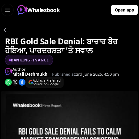
Whalesbook
Open app
RBI Gold Sale Denial: ਬਾਜ਼ਾਰ ਬੋਰ
ਹੋਇਆ, ਪਾਰਦਰਸ਼ਤਾ 'ਤੇ ਸਵਾਲ
BANKINGFINANCE
Author
Mitali Deshmukh
|
Published at:
3rd June 2026, 4:50 pm
Add as a Preferred
Source on Google