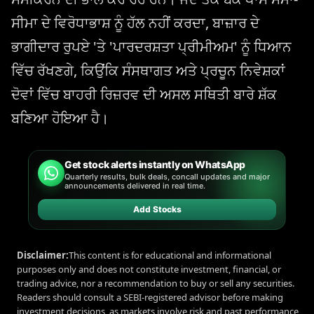
ਸੀਮਾ ਦੇ ਵਿਰੋਧਾਭਾਸ਼ ਨੂੰ ਹੱਲ ਨਹੀਂ ਕਰਦਾ, ਬਾਜ਼ਾਰ ਦੇ
ਭਾਗੀਦਾਰ ਰੁਪਏ 'ਤੇ 'ਪਾਰਦਰਸ਼ਤਾ ਪ੍ਰੀਮੀਅਮ' ਨੂੰ ਧਿਆਨ
ਵਿੱਚ ਰੱਖਣਗੇ, ਕਿਉਂਕਿ ਸੰਸਥਾਗਤ ਅਤੇ ਪ੍ਰਚੂਨ ਨਿਵੇਸ਼ਕਾਂ
ਦੋਵਾਂ ਵਿੱਚ ਬਾਹਰੀ ਰਿਜ਼ਰਵ ਦੀ ਅਸਲ ਸਥਿਤੀ ਬਾਰੇ ਸ਼ੱਕ
ਬਣਿਆ ਹੋਇਆ ਹੈ।
Get stock alerts instantly on WhatsApp
Quarterly results, bulk deals, concall updates and major
announcements delivered in real time.
Add Stocks
Disclaimer:
This content is for educational and informational
purposes only and does not constitute investment, financial, or
trading advice, nor a recommendation to buy or sell any securities.
Readers should consult a SEBI-registered advisor before making
investment decisions, as markets involve risk and past performance