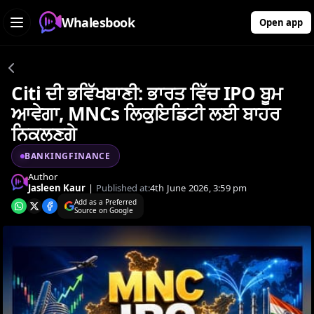
Whalesbook
Open app
Citi ਦੀ ਭਵਿੱਖਬਾਣੀ: ਭਾਰਤ ਵਿੱਚ IPO ਬੂਮ
ਆਵੇਗਾ, MNCs ਲਿਕੁਇਡਿਟੀ ਲਈ ਬਾਹਰ
ਨਿਕਲਣਗੇ
BANKINGFINANCE
Author
Jasleen Kaur
|
Published at:
4th June 2026, 3:59 pm
Add as a Preferred
Source on Google