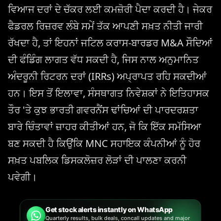
ਵਿਆਜ ਦਰਾਂ ਦੇ ਚੱਕਰ ਲਈ ਕਮਜ਼ੋਰੀ ਪੈਦਾ ਕਰਦੀ ਹੈ। ਜੇਕਰ
ਫੈਡਰਲ ਰਿਜ਼ਰਵ ਲੰਬੇ ਸਮੇਂ ਤੱਕ ਆਪਣੀ ਸਖ਼ਤ ਨੀਤੀ ਜਾਰੀ
ਰੱਖਦਾ ਹੈ, ਤਾਂ ਇਹਨਾਂ ਜਟਿਲ ਕਰਾਸ-ਬਾਰਡਰ M&A ਸੌਦਿਆਂ
ਦੀ ਫੰਡਿੰਗ ਲਾਗਤ ਵੱਧ ਸਕਦੀ ਹੈ, ਜਿਸ ਨਾਲ ਅਨੁਮਾਨਿਤ
ਅੰਦਰੂਨੀ ਰਿਟਰਨ ਦਰਾਂ (IRRs) ਅਪ੍ਰਾਪਤ ਰਹਿ ਸਕਦੀਆਂ
ਹਨ। ਇਸ ਤੋਂ ਇਲਾਵਾ, ਸੰਸਥਾਗਤ ਨਿਵੇਸ਼ਕਾਂ ਨੇ ਇਤਿਹਾਸਕ
ਤੌਰ 'ਤੇ ਕੁਝ ਭਾਰਤੀ ਗਵਰਨੈਂਸ ਢਾਂਚਿਆਂ ਦੀ ਪਾਰਦਰਸ਼ਤਾ
ਬਾਰੇ ਚਿੰਤਾਵਾਂ ਜ਼ਾਹਰ ਕੀਤੀਆਂ ਹਨ, ਜੋ ਕਿ ਇੱਕ ਸਮੱਸਿਆ
ਬਣ ਸਕਦੀ ਹੈ ਕਿਉਂਕਿ MNC ਸਹਾਇਕ ਕੰਪਨੀਆਂ ਨੂੰ ਹੋਰ
ਸਖ਼ਤ ਪਬਲਿਕ ਡਿਸਕਲੋਜ਼ਰ ਲੋੜਾਂ ਦੀ ਪਾਲਣਾ ਕਰਨੀ
ਪਵੇਗੀ।
Get stock alerts instantly on WhatsApp
Quarterly results, bulk deals, concall updates and major