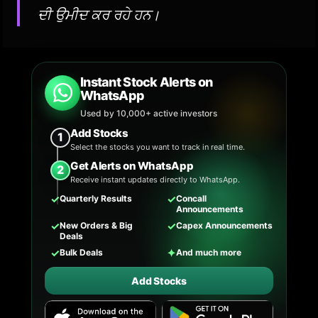
ਦੀ ਉਮੀਦ ਕਰ ਰਹੇ ਹਨ।
Instant Stock Alerts on
WhatsApp
Used by 10,000+ active investors
Add Stocks
1
Select the stocks you want to track in real time.
Get Alerts on WhatsApp
2
Receive instant updates directly to WhatsApp.
✓
✓
Quarterly Results
Concall
Announcements
✓
✓
New Orders & Big
Capex Announcements
Deals
✓
✦
Bulk Deals
And much more
Add Stocks