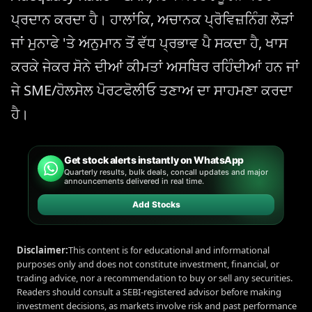
ਪ੍ਰਦਾਨ ਕਰਦਾ ਹੈ। ਹਾਲਾਂਕਿ, ਅਚਾਨਕ ਪ੍ਰੋਵਿਜ਼ਨਿੰਗ ਲੋੜਾਂ
ਜਾਂ ਮੁਨਾਫੇ 'ਤੇ ਅਨੁਮਾਨ ਤੋਂ ਵੱਧ ਪ੍ਰਭਾਵ ਪੈ ਸਕਦਾ ਹੈ, ਖਾਸ
ਕਰਕੇ ਜੇਕਰ ਸੋਨੇ ਦੀਆਂ ਕੀਮਤਾਂ ਅਸਥਿਰ ਰਹਿੰਦੀਆਂ ਹਨ ਜਾਂ
ਜੇ SME/ਹੋਲਸੇਲ ਪੋਰਟਫੋਲੀਓ ਤਣਾਅ ਦਾ ਸਾਹਮਣਾ ਕਰਦਾ
ਹੈ।
Get stock alerts instantly on WhatsApp
Quarterly results, bulk deals, concall updates and major
announcements delivered in real time.
Add Stocks
Disclaimer:
This content is for educational and informational
purposes only and does not constitute investment, financial, or
trading advice, nor a recommendation to buy or sell any securities.
Readers should consult a SEBI-registered advisor before making
investment decisions, as markets involve risk and past performance