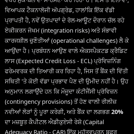
ਵਿਆਪਕ ਟੈਕਨਾਲੋਜੀ ਅੱਪਗ੍ਰੇਡ, ਹਾਲਾਂਕਿ ਇੱਕ ਵੱਡੀ
ਪ੍ਰਾਪਤੀ ਹੈ, ਨਵੇਂ ਉਤਪਾਦਾਂ ਦੇ ਰੋਲ-ਆਊਟ ਦੌਰਾਨ ਚੱਲ ਰਹੇ
ਏਕੀਕਰਨ ਜੋਖਮ (integration risks) ਅਤੇ ਸੰਭਾਵੀ
ਕਾਰਜਸ਼ੀਲ ਚੁਣੌਤੀਆਂ (operational challenges) ਲੈ ਕੇ
ਆਉਂਦਾ ਹੈ। ਪ੍ਰਬੰਧਨ ਆਉਣ ਵਾਲੇ ਐਕਸਪੈਕਟਡ ਕ੍ਰੈਡਿਟ
ਲਾਸ (Expected Credit Loss - ECL) ਪ੍ਰੋਵਿਜ਼ਨਿੰਗ
ਫਰੇਮਵਰਕ ਦੀ ਤਿਆਰੀ ਕਰ ਰਿਹਾ ਹੈ, ਜਿਸ ਤੋਂ ਬੈਂਕ ਦੀ ਵਿੱਤੀ
ਸਥਿਤੀ 'ਤੇ ਕੋਈ ਵੱਡਾ ਪ੍ਰਭਾਵ ਪੈਣ ਦੀ ਉਮੀਦ ਨਹੀਂ ਹੈ। ਉਹ
ਅਨੁਮਾਨ ਲਗਾਉਂਦੇ ਹਨ ਕਿ ਮੌਜੂਦਾ ਕੰਟੀਜੈਂਸੀ ਪ੍ਰੋਵਿਜ਼ਨ
(contingency provisions) ਤੋਂ ਹੋਣ ਵਾਲੀ ਰੀਲੀਜ਼
ਨਵੀਆਂ ਲੋੜਾਂ ਨੂੰ ਪੂਰਾ ਕਰੇਗੀ, ਅਤੇ ਬੈਂਕ ਦਾ ਲਗਭਗ
20%
ਦਾ ਮਜ਼ਬੂਤ ਕੈਪੀਟਲ ਐਡੀਕੁਏਸੀ ਰੇਸ਼ੋ (Capital
Adequacy Ratio - CAR) ਇੱਕ ਮਹੱਤਵਪੂਰਨ ਬਫਰ