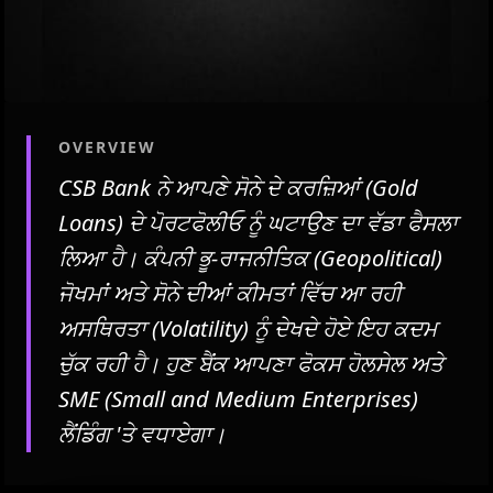
OVERVIEW
CSB Bank ਨੇ ਆਪਣੇ ਸੋਨੇ ਦੇ ਕਰਜ਼ਿਆਂ (Gold
Loans) ਦੇ ਪੋਰਟਫੋਲੀਓ ਨੂੰ ਘਟਾਉਣ ਦਾ ਵੱਡਾ ਫੈਸਲਾ
ਲਿਆ ਹੈ। ਕੰਪਨੀ ਭੂ-ਰਾਜਨੀਤਿਕ (Geopolitical)
ਜੋਖਮਾਂ ਅਤੇ ਸੋਨੇ ਦੀਆਂ ਕੀਮਤਾਂ ਵਿੱਚ ਆ ਰਹੀ
ਅਸਥਿਰਤਾ (Volatility) ਨੂੰ ਦੇਖਦੇ ਹੋਏ ਇਹ ਕਦਮ
ਚੁੱਕ ਰਹੀ ਹੈ। ਹੁਣ ਬੈਂਕ ਆਪਣਾ ਫੋਕਸ ਹੋਲਸੇਲ ਅਤੇ
SME (Small and Medium Enterprises)
ਲੈਂਡਿੰਗ 'ਤੇ ਵਧਾਏਗਾ।