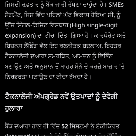
ਜਿਸਦੀ ਰਫ਼ਤਾਰ ਨੂੰ ਬੈਂਕ ਜਾਰੀ ਰੱਖਣਾ ਚਾਹੁੰਦਾ ਹੈ। SMEs
ਸੈਗਮੈਂਟ, ਜਿਸ ਵਿੱਚ ਪਹਿਲਾਂ ਘੱਟ ਵਿਕਾਸ ਹੋਇਆ ਸੀ, ਨੂੰ
ਉੱਚ ਸਿੰਗਲ-ਡਿਜਿਟ ਵਿਸਥਾਰ (High single-digit
expansion) ਦਾ ਟੀਚਾ ਦਿੱਤਾ ਗਿਆ ਹੈ। ਕਾਰਪੋਰੇਟ ਅਤੇ
ਬਿਜ਼ਨਸ ਲੈਂਡਿੰਗ ਵੱਲ ਇਹ ਰਣਨੀਤਕ ਬਦਲਾਅ, ਬਿਹਤਰ
ਟੈਕਨਾਲੋਜੀ ਦੁਆਰਾ ਸਮਰਥਿਤ, ਆਮਦਨ ਨੂੰ ਵਿਭਿੰਨ
ਬਣਾਉਣ ਅਤੇ ਅਨੁਮਾਨ ਤੋਂ ਬਾਹਰ ਸੋਨੇ ਦੇ ਕਰਜ਼ੇ ਬਾਜ਼ਾਰ 'ਤੇ
ਨਿਰਭਰਤਾ ਘਟਾਉਣ ਦਾ ਟੀਚਾ ਰੱਖਦਾ ਹੈ।
ਟੈਕਨਾਲੋਜੀ ਅੱਪਗ੍ਰੇਡ ਨਵੇਂ ਉਤਪਾਦਾਂ ਨੂੰ ਦੇਵੇਗੀ
ਹੁਲਾਰਾ
ਬੈਂਕ ਦੁਆਰਾ ਹਾਲ ਹੀ ਵਿੱਚ
52
ਸਿਸਟਮਾਂ ਨੂੰ ਏਕੀਕ੍ਰਿਤ