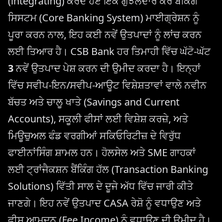
(integrating) ਕਰਦੇ ਹੋਏ ਇੱਕ ਗੁੰਝਲਦਾਰ ਕੋਰ ਬੈਂਕਿੰਗ
ਸਿਸਟਮ (Core Banking System) ਮਾਈਗ੍ਰੇਸ਼ਨ ਨੂੰ
ਪੂਰਾ ਕਰਨ ਨਾਲ, ਇਹ ਕਈ ਨਵੇਂ ਉਤਪਾਦਾਂ ਨੂੰ ਲਾਂਚ ਕਰਨ
ਲਈ ਤਿਆਰ ਹੈ। CSB Bank ਹਰ ਤਿਮਾਹੀ ਵਿੱਚ ਘੱਟੋ-ਘੱਟ
3
ਨਵੇਂ ਉਤਪਾਦ ਪੇਸ਼ ਕਰਨ ਦੀ ਉਮੀਦ ਕਰਦਾ ਹੈ। ਇਨ੍ਹਾਂ
ਵਿੱਚ ਸਵੀਪ-ਇਨ/ਸਵੀਪ-ਆਊਟ ਵਿਸ਼ੇਸ਼ਤਾਵਾਂ ਵਾਲੇ ਨਵੀਨ
ਬੱਚਤ ਅਤੇ ਚਾਲੂ ਖਾਤੇ (Savings and Current
Accounts), ਸਕੂਲੀ ਫੀਸਾਂ ਲਈ ਵਿਸ਼ੇਸ਼ ਕਰਜ਼ੇ, ਅਤੇ
ਮਿਊਚੁਅਲ ਫੰਡ ਵਰਗੀਆਂ ਸਕਿਓਰਿਟੀਜ਼ ਦੇ ਵਿਰੁੱਧ
ਫਾਈਨਾਂਸਿੰਗ ਸ਼ਾਮਲ ਹਨ। ਹੋਲਸੇਲ ਅਤੇ SME ਗਾਹਕਾਂ
ਲਈ ਟ੍ਰਾਂਜੈਕਸ਼ਨ ਬੈਂਕਿੰਗ ਹੱਲ (Transaction Banking
Solutions) ਵਿੱਤੀ ਸਾਲ ਦੇ ਦੂਜੇ ਅੱਧ ਵਿੱਚ ਜਾਰੀ ਕੀਤੇ
ਜਾਣਗੇ। ਇਹ ਨਵੇਂ ਉਤਪਾਦ CASA ਰੇਸ਼ੋ ਨੂੰ ਵਧਾਉਣ ਅਤੇ
ਫੀਸ ਆਮਦਨ (Fee Income) ਨੂੰ ਵਧਾਉਣ ਦੀ ਉਮੀਦ ਹੈ।