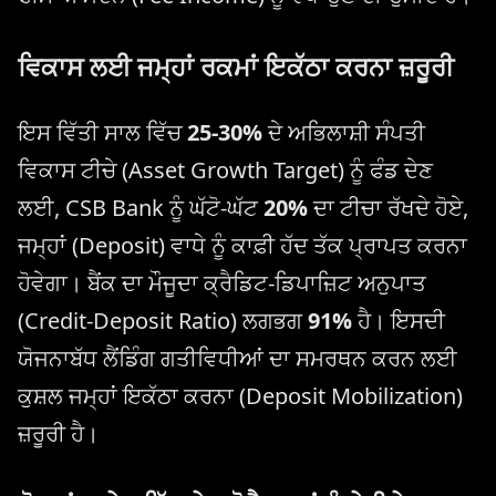
ਵਿਕਾਸ ਲਈ ਜਮ੍ਹਾਂ ਰਕਮਾਂ ਇਕੱਠਾ ਕਰਨਾ ਜ਼ਰੂਰੀ
ਇਸ ਵਿੱਤੀ ਸਾਲ ਵਿੱਚ
25-30%
ਦੇ ਅਭਿਲਾਸ਼ੀ ਸੰਪਤੀ
ਵਿਕਾਸ ਟੀਚੇ (Asset Growth Target) ਨੂੰ ਫੰਡ ਦੇਣ
ਲਈ, CSB Bank ਨੂੰ ਘੱਟੋ-ਘੱਟ
20%
ਦਾ ਟੀਚਾ ਰੱਖਦੇ ਹੋਏ,
ਜਮ੍ਹਾਂ (Deposit) ਵਾਧੇ ਨੂੰ ਕਾਫ਼ੀ ਹੱਦ ਤੱਕ ਪ੍ਰਾਪਤ ਕਰਨਾ
ਹੋਵੇਗਾ। ਬੈਂਕ ਦਾ ਮੌਜੂਦਾ ਕ੍ਰੈਡਿਟ-ਡਿਪਾਜ਼ਿਟ ਅਨੁਪਾਤ
(Credit-Deposit Ratio) ਲਗਭਗ
91%
ਹੈ। ਇਸਦੀ
ਯੋਜਨਾਬੱਧ ਲੈਂਡਿੰਗ ਗਤੀਵਿਧੀਆਂ ਦਾ ਸਮਰਥਨ ਕਰਨ ਲਈ
ਕੁਸ਼ਲ ਜਮ੍ਹਾਂ ਇਕੱਠਾ ਕਰਨਾ (Deposit Mobilization)
ਜ਼ਰੂਰੀ ਹੈ।