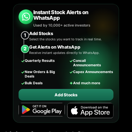
Instant Stock Alerts on
WhatsApp
Used by 10,000+ active investors
Add Stocks
1
Select the stocks you want to track in real time.
Get Alerts on WhatsApp
2
Receive instant updates directly to WhatsApp.
✓
✓
Quarterly Results
Concall
Announcements
✓
✓
New Orders & Big
Capex Announcements
Deals
✓
✦
Bulk Deals
And much more
Add Stocks