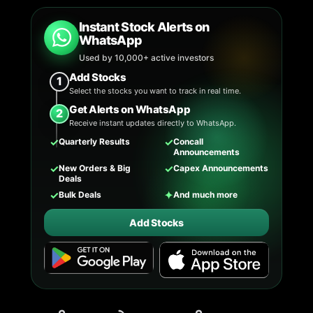
Instant Stock Alerts on
WhatsApp
Used by 10,000+ active investors
Add Stocks
1
Select the stocks you want to track in real time.
Get Alerts on WhatsApp
2
Receive instant updates directly to WhatsApp.
✓
✓
Quarterly Results
Concall
Announcements
✓
✓
New Orders & Big
Capex Announcements
Deals
✓
✦
Bulk Deals
And much more
Add Stocks