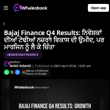
Whalesbook
Open app
Bajaj Finance Q4 Results: ਨਿਵੇਸ਼ਕਾਂ
ਦੀਆਂ ਟੇਢੀਆਂ ਨਜ਼ਰਾਂ! ਵਿਕਾਸ ਦੀ ਉਮੀਦ, ਪਰ
ਮਾਰਜਿਨ ਨੂੰ ਲੈ ਕੇ ਚਿੰਤਾ
BANKINGFINANCE
Author
Ankit Solanki
|
Published at:
28th April 2026, 10:05 am
Add as a Preferred
Source on Google