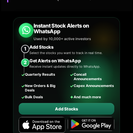
Instant Stock Alerts on
WhatsApp
Used by 10,000+ active investors
Add Stocks
1
Select the stocks you want to track in real time.
Get Alerts on WhatsApp
2
Receive instant updates directly to WhatsApp.
✓
✓
Quarterly Results
Concall
Announcements
✓
✓
New Orders & Big
Capex Announcements
Deals
✓
✦
Bulk Deals
And much more
Add Stocks