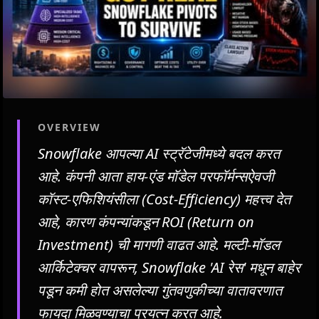
OVERVIEW
Snowflake आपल्या AI स्ट्रॅटेजीमध्ये बदल करत
आहे. कंपनी आता हाय-एंड मॉडेल परफॉर्मन्सऐवजी
कॉस्ट-एफिशियंसीला (Cost-Efficiency) महत्त्व देत
आहे, कारण कंपन्यांकडून ROI (Return on
Investment) ची मागणी वाढत आहे. मल्टी-मॉडल
आर्किटेक्चर वापरून, Snowflake 'AI रेस' मधून बाहेर
पडून कमी होत असलेल्या गुंतवणुकीच्या वातावरणात
फायदा मिळवण्याचा प्रयत्न करत आहे.