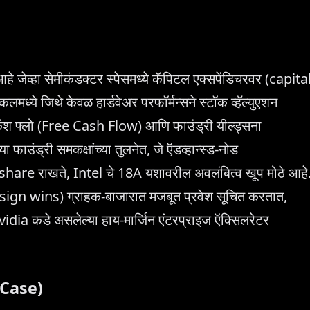
 जेव्हा सेमीकंडक्टर स्पेसमध्ये कॅपिटल एक्सपेंडिचरवर (capita
ध्ये जिथे केवळ हार्डवेअर परफॉर्मन्सने स्टॉक व्हॅल्युएशन
 कॅश फ्लो (Free Cash Flow) आणि फाउंड्री यील्ड्सना
ाउंड्री समकक्षांच्या तुलनेत, जे ऍडव्हान्स्ड-नोड
share राखते, Intel चे 18A यशावरील अवलंबित्व खूप मोठे आहे
sign wins) ग्राहक-बाजारात मजबूत प्रवेश सूचित करतात,
vidia कडे असलेल्या हाय-मार्जिन एंटरप्राइज ऍक्सिलरेटर
r Case)