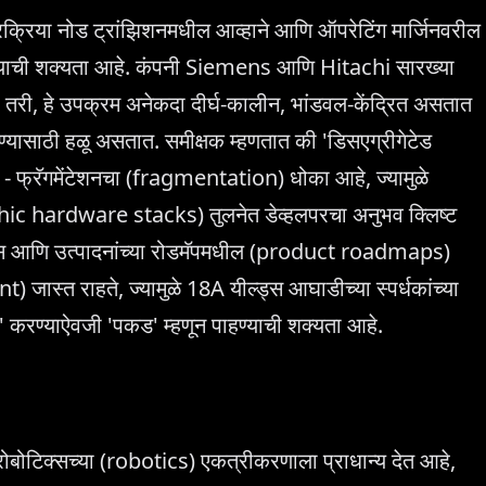
्रिया नोड ट्रांझिशनमधील आव्हाने आणि ऑपरेटिंग मार्जिनवरील
्याची शक्यता आहे. कंपनी Siemens आणि Hitachi सारख्या
ी, हे उपक्रम अनेकदा दीर्घ-कालीन, भांडवल-केंद्रित असतात
ासाठी हळू असतात. समीक्षक म्हणतात की 'डिसएग्रीगेटेड
री - फ्रॅगमेंटेशनचा (fragmentation) धोका आहे, ज्यामुळे
ithic hardware stacks) तुलनेत डेव्हलपरचा अनुभव क्लिष्ट
िहास आणि उत्पादनांच्या रोडमॅपमधील (product roadmaps)
 जास्त राहते, ज्यामुळे 18A यील्ड्स आघाडीच्या स्पर्धकांच्या
ृत्व' करण्याऐवजी 'पकड' म्हणून पाहण्याची शक्यता आहे.
बोटिक्सच्या (robotics) एकत्रीकरणाला प्राधान्य देत आहे,