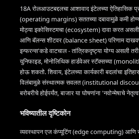
18A रोलआउटबद्दलचा आशावाद इंटेलच्या ऐतिहासिक प्रक
(operating margins) सततच्या दबावामुळे कमी होण
मोठ्या इकोसिस्टमचा (ecosystem) दावा करत असली तर
आणि बॅलन्स शीटवर (balance sheet) परिणाम दाखवण्य
इन्फरन्स'कडे वाटचाल - तांत्रिकदृष्ट्या योग्य असली त
युनिफाइड, मोनोलिथिक हार्डवेअर स्टॅक्सच्या (monol
होऊ शकतो. शिवाय, इंटेलच्या कार्यकारी बदलांचा इत
विलंबामुळे संस्थात्मक सवलत (institutional discount)
बरोबरीचे होईपर्यंत, बाजार या घोषणांना 'नवोन्मेषाचे नेत
भविष्यातील दृष्टिकोन
व्यवस्थापन एज कंप्यूटिंग (edge computing) आणि रो