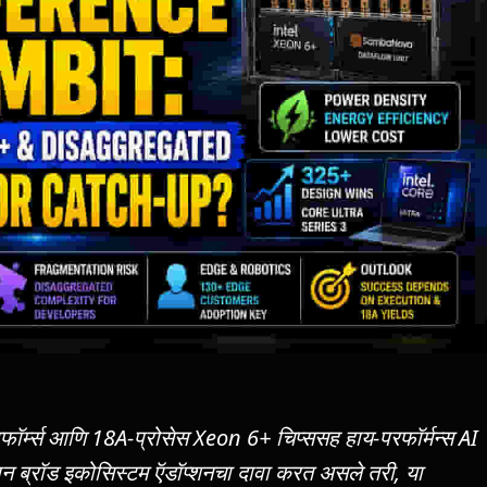
लॅटफॉर्म्स आणि 18A-प्रोसेस Xeon 6+ चिप्ससह हाय-परफॉर्मन्स AI
स्थापन ब्रॉड इकोसिस्टम ऍडॉप्शनचा दावा करत असले तरी, या