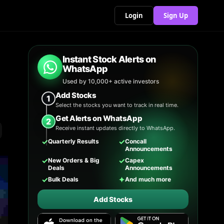
Login
Sign Up
Instant Stock Alerts on
WhatsApp
Used by 10,000+ active investors
Add Stocks
1
Select the stocks you want to track in real time.
Get Alerts on WhatsApp
2
Receive instant updates directly to WhatsApp.
✓
✓
Quarterly Results
Concall
Announcements
✓
✓
New Orders & Big
Capex
Deals
Announcements
✓
✦
Bulk Deals
And much more
Add Stocks