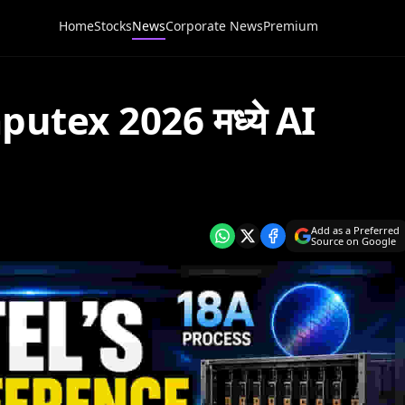
Home
Stocks
News
Corporate News
Premium
mputex 2026 मध्ये AI
Add as a Preferred
Source on Google