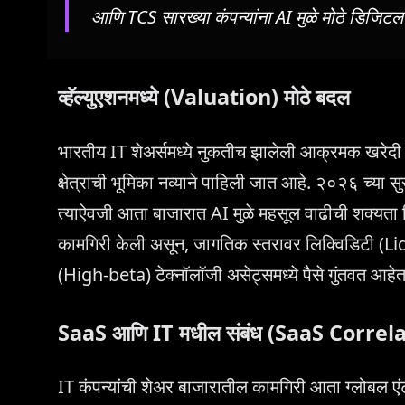
आणि TCS सारख्या कंपन्यांना AI मुळे मोठे डिजिटल ट
व्हॅल्युएशनमध्ये (Valuation) मोठे बदल
भारतीय IT शेअर्समध्ये नुकतीच झालेली आक्रमक खरेदी दर्
क्षेत्राची भूमिका नव्याने पाहिली जात आहे. २०२६ च्या सुर
त्याऐवजी आता बाजारात AI मुळे महसूल वाढीची शक्यता दि
कामगिरी केली असून, जागतिक स्तरावर लिक्विडिटी (Liq
(High-beta) टेक्नॉलॉजी असेट्समध्ये पैसे गुंतवत आहेत
SaaS आणि IT मधील संबंध (SaaS Correl
IT कंपन्यांची शेअर बाजारातील कामगिरी आता ग्लोबल एंटर