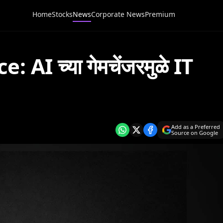
Home
Stocks
News
Corporate News
Premium
 AI च्या गेमचेंजरमुळे IT
Add as a Preferred
Source on Google