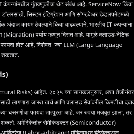
 कंपन्यांमधील गुंतवणुकीचा थेट संबंध आहे. ServiceNow किंवा
क डॉलरसाठी, सिस्टम इंटिग्रेशन आणि सॉफ्टवेअर डेव्हलपमेंटमध्ये
िक अंदाज कायम ठेवल्याने किंवा वाढवल्याने, भारतीय IT कंपन्यांना
 (Migration) पर्याय म्हणून दिसत आहे. यामुळे क्लाउड-नेटिव्ह
ना फायदा होत आहे, विशेषतः ज्या LLM (Large Language
ू शकतात.
ds)
(Structural Risks) आहेत. २०२५ च्या सायकलनुसार, अशा तेजीनंतर
निंगसाठी लागणारा जास्त खर्च आणि क्लाउड सेवांवरील किमतीचा दबा
ाच्या घसरणीचा फायदा तात्पुरता आहे. जर रुपया मजबूत झाला, तर
म होऊ शकतो. अमेरिकेतील सेमीकंडक्टर (Semiconductor)
बर-आर्बिट्रेज (Labor-arbitrage) मॉडेलमधून इंटेलेक्चुअल