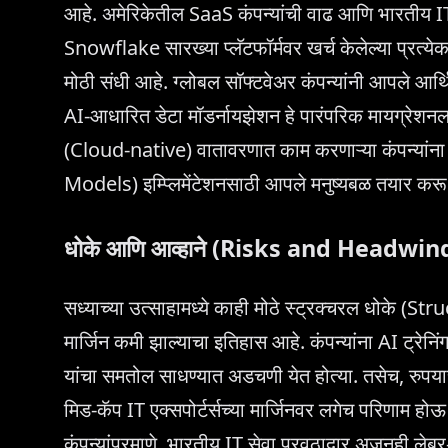
आहे. अमेरिकेतील SaaS कंपन्यांची वाढ आणि भारतीय IT
Snowflake सारख्या प्लॅटफॉर्मवर खर्च केलेल्या प्रत्ये
मोठी संधी आहे. ग्लोबल सॉफ्टवेअर कंपन्यांनी आपले आर्थ
AI-आधारित डेटा मॉडर्नायझेशन हे पारंपरिक मायग्रेशनला
(Cloud-native) वातावरणात काम करणाऱ्या कंपन्यां
Models) इम्प्लिमेंटेशनसाठी आपले मनुष्यबळ तयार कर
धोके आणि आव्हाने (Risks and Headwin
सध्याच्या उत्साहामध्ये काही मोठे स्ट्रक्चरल धोके 
मार्जिन कमी झाल्याचा इतिहास आहे. कंपन्यांना AI ट्रे
यांचा समतोल साधण्यात अडचणी येत होत्या. तसेच, रुपय
मिड-कॅप IT एक्सपोर्टर्सच्या मार्जिनवर लगेच परिणा
कंपन्यांप्रमाणे, भारतीय IT सेवा पुरवठादार अजूनही ले