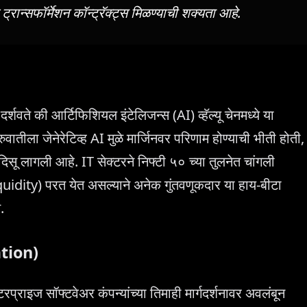
्रान्सफॉर्मेशन कॉन्ट्रॅक्ट्स मिळण्याची शक्यता आहे.
शवते की आर्टिफिशियल इंटेलिजन्स (AI) व्हॅल्यू चेनमध्ये या
ुवातीला जेनेरेटिव्ह AI मुळे मार्जिनवर परिणाम होण्याची भीती होती,
सू लागली आहे. IT सेक्टरने निफ्टी ५० च्या तुलनेत चांगली
uidity) परत येत असल्याने अनेक गुंतवणूकदार या हाय-बीटा
.
ation)
प्राइज सॉफ्टवेअर कंपन्यांच्या तिमाही मार्गदर्शनावर अवलंबून