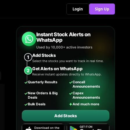
Login
Sign Up
Instant Stock Alerts on
WhatsApp
Used by 10,000+ active investors
Add Stocks
1
Select the stocks you want to track in real time.
Get Alerts on WhatsApp
2
Receive instant updates directly to WhatsApp.
✓
✓
Quarterly Results
Concall
Announcements
✓
✓
New Orders & Big
Capex
Deals
Announcements
✓
✦
Bulk Deals
And much more
Add Stocks