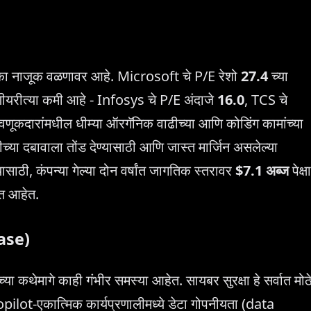
्र एका नाजूक वळणावर आहे. Microsoft चे P/E रेशो
27.4
च्या
षणीयरीत्या कमी आहे - Infosys चे P/E अंदाजे
16.0
, TCS चे
गुंतवणूकदारांमधील धीम्या ऑरगॅनिक वाढीच्या आणि कोडिंग कामांच्या
तीच्या दबावाला तोंड देण्यासाठी आणि जास्त मार्जिन असलेल्या
यासाठी, कंपन्या गेल्या दोन वर्षांत जागतिक स्तरावर
$7.1 अब्ज
पेक्षा
त आहेत.
Case)
थेमागे काही गंभीर समस्या आहेत. सायबर सुरक्षा हे सर्वात मोठ
Copilot-एकात्मिक कार्यप्रणालीमध्ये डेटा गोपनीयता (data