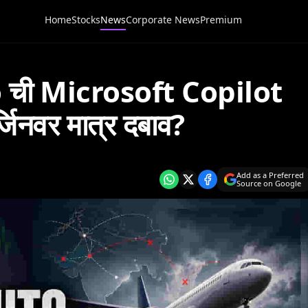
Home
Stocks
News
Corporate News
Premium
 ची Microsoft Copilot
र्जिनवर मात्र दबाव?
Add as a Preferred
Source on Google