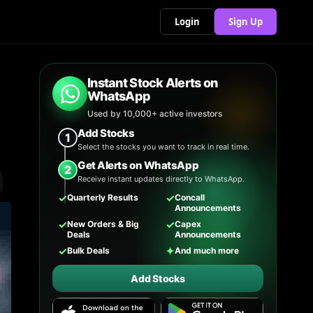
Login
Sign Up
Instant Stock Alerts on
WhatsApp
Used by 10,000+ active investors
Add Stocks
1
Select the stocks you want to track in real time.
Get Alerts on WhatsApp
2
Receive instant updates directly to WhatsApp.
✓
✓
Quarterly Results
Concall
Announcements
✓
✓
New Orders & Big
Capex
Deals
Announcements
✓
✦
Bulk Deals
And much more
Add Stocks