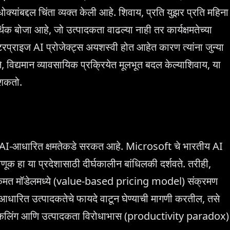
क्यांबद्दल चिंता व्यक्त केली आहे. शिवाय, प्रति युझर प्रति महिना
 बोजा आहे, जो उत्पादकता वाढल्या नाही तर कार्यक्षमतेच्या
प्राइज AI प्रोजेक्ट्स अयशस्वी होत आहेत कारण त्यांना जुन्या
 विद्यमान व्यावसायिक प्रक्रियेत मूलभूत बदल केल्याशिवाय, या
 शकतो.
कडून AI-आधारित क्षमतेकडे सरकत आहे. Microsoft चे भारतीय AI
वणूक हा या प्रदेशासाठी दीर्घकालीन बांधिलकी दर्शवते. तरीही,
ित किंमत मॉडेलमध्ये (value-based pricing model) संक्रमण
आधारित उत्पादकतेचे फायदे वाटून घेण्याची मागणी करतील, तसे
अपस्किलिंग आणि उत्पादकता विरोधाभास (productivity paradox)