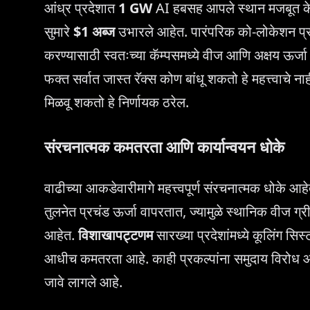
आंध्र प्रदेशात
1 GW
AI हबसह आपले स्थान मजबूत केले
सुमारे
$1 अब्ज
उभारले आहेत. पारंपरिक को-लोकेशन प्रदा
करण्यासाठी स्वतःच्या कॅम्पसमध्ये वीज आणि अक्षय ऊर्जा
फक्त सर्वात जास्त रॅक्स कोण बांधू शकतो हे महत्त्वाचे 
मिळवू शकतो हे निर्णायक ठरेल.
संरचनात्मक कमतरता आणि कार्यान्वयन धोके
वाढीच्या आकडेवारीमागे महत्त्वपूर्ण संरचनात्मक धोके आहे
तुलनेत प्रचंड ऊर्जा वापरतात, ज्यामुळे स्थानिक वीज ग्
आहेत.
विशाखापट्टणम
सारख्या प्रदेशांमध्ये कूलिंग सि
आधीच कमतरता आहे. काही प्रकल्पांना समुदाय विरोध आणि 
जावे लागले आहे.