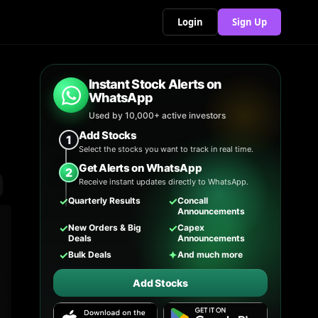
Login
Sign Up
Instant Stock Alerts on
WhatsApp
Used by 10,000+ active investors
Add Stocks
1
Select the stocks you want to track in real time.
Get Alerts on WhatsApp
2
Receive instant updates directly to WhatsApp.
✓
✓
Quarterly Results
Concall
Announcements
✓
✓
New Orders & Big
Capex
Deals
Announcements
✓
✦
Bulk Deals
And much more
Add Stocks