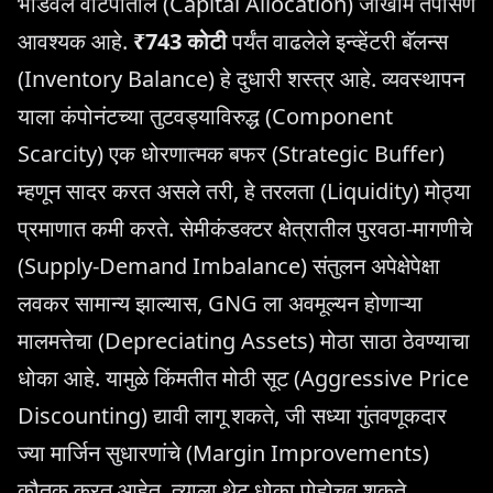
भांडवल वाटपातील (Capital Allocation) जोखीम तपासणे
आवश्यक आहे.
₹743 कोटी
पर्यंत वाढलेले इन्व्हेंटरी बॅलन्स
(Inventory Balance) हे दुधारी शस्त्र आहे. व्यवस्थापन
याला कंपोनंटच्या तुटवड्याविरुद्ध (Component
Scarcity) एक धोरणात्मक बफर (Strategic Buffer)
म्हणून सादर करत असले तरी, हे तरलता (Liquidity) मोठ्या
प्रमाणात कमी करते. सेमीकंडक्टर क्षेत्रातील पुरवठा-मागणीचे
(Supply-Demand Imbalance) संतुलन अपेक्षेपेक्षा
लवकर सामान्य झाल्यास, GNG ला अवमूल्यन होणाऱ्या
मालमत्तेचा (Depreciating Assets) मोठा साठा ठेवण्याचा
धोका आहे. यामुळे किंमतीत मोठी सूट (Aggressive Price
Discounting) द्यावी लागू शकते, जी सध्या गुंतवणूकदार
ज्या मार्जिन सुधारणांचे (Margin Improvements)
कौतुक करत आहेत, त्याला थेट धोका पोहोचवू शकते.