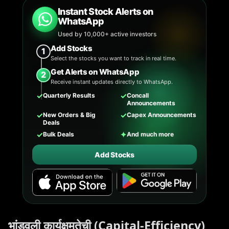
Instant Stock Alerts on
WhatsApp
Used by 10,000+ active investors
Add Stocks
1
Select the stocks you want to track in real time.
Get Alerts on WhatsApp
2
Receive instant updates directly to WhatsApp.
✓
✓
Quarterly Results
Concall
Announcements
✓
✓
New Orders & Big
Capex Announcements
Deals
✓
✦
Bulk Deals
And much more
Add Stocks
भांडवली कार्यक्षमतेची (Capital-Efficiency)