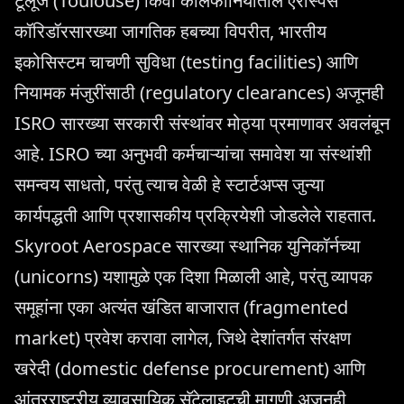
टूलूज (Toulouse) किंवा कॅलिफोर्नियातील एरोस्पेस
कॉरिडॉरसारख्या जागतिक हबच्या विपरीत, भारतीय
इकोसिस्टम चाचणी सुविधा (testing facilities) आणि
नियामक मंजुरींसाठी (regulatory clearances) अजूनही
ISRO सारख्या सरकारी संस्थांवर मोठ्या प्रमाणावर अवलंबून
आहे. ISRO च्या अनुभवी कर्मचाऱ्यांचा समावेश या संस्थांशी
समन्वय साधतो, परंतु त्याच वेळी हे स्टार्टअप्स जुन्या
कार्यपद्धती आणि प्रशासकीय प्रक्रियेशी जोडलेले राहतात.
Skyroot Aerospace सारख्या स्थानिक युनिकॉर्नच्या
(unicorns) यशामुळे एक दिशा मिळाली आहे, परंतु व्यापक
समूहांना एका अत्यंत खंडित बाजारात (fragmented
market) प्रवेश करावा लागेल, जिथे देशांतर्गत संरक्षण
खरेदी (domestic defense procurement) आणि
आंतरराष्ट्रीय व्यावसायिक सॅटेलाइटची मागणी अजूनही