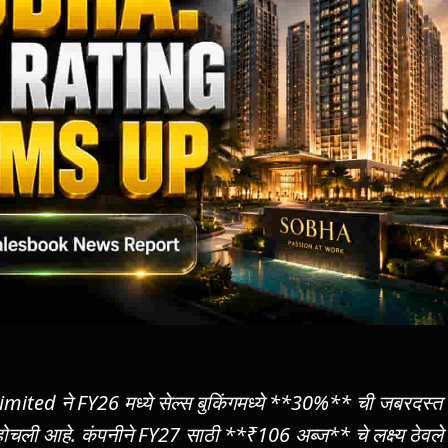
Limited ने FY26 मध्ये सेल्स बुकिंगमध्ये **30%** ची जबरदस्त
होचली आहे. कंपनीने FY27 साठी **₹106 अब्ज** चे लक्ष्य ठेवले