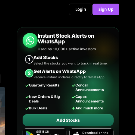
Login
Sign Up
Instant Stock Alerts on
WhatsApp
Used by 10,000+ active investors
Add Stocks
1
Select the stocks you want to track in real time.
Get Alerts on WhatsApp
2
Receive instant updates directly to WhatsApp.
✓
✓
Quarterly Results
Concall
Announcements
✓
✓
New Orders & Big
Capex
Deals
Announcements
✓
✦
Bulk Deals
And much more
Add Stocks