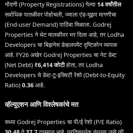
नोंदणी (Property Registrations) गेल्या
14 वर्षांतील
सर्वाधिक पातळीवर पोहोचली, ज्याला एंड-यूझर मागणीचा
(End-user Demand) पाठिंबा मिळाला. Godrej
Properties ने थेट मालकीवर भर दिला आहे, तर Lodha
Developers चा बिझनेस डेव्हलपमेंट दृष्टिकोन व्यापक
आहे. FY26 अखेर Godrej Properties चा नेट डेब्‍ट
(Net Debt)
₹6,414 कोटी
होता, तर Lodha
Developers चे डेब्‍ट-टू-इक्विटी रेशो (Debt-to-Equity
Ratio)
0.36
आहे.
व्हॅल्युएशन आणि विश्लेषकांचे मत
सध्या Godrej Properties चा पी/ई रेशो (P/E Ratio)
30.48
ते
37.7
दरम्यान आहे. प्रतिस्पर्धक कंपन्या जसे की