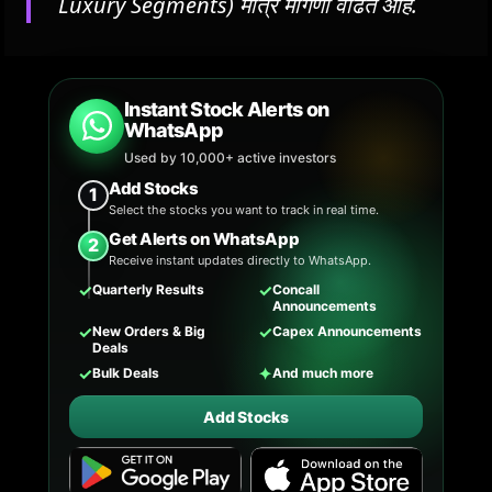
Luxury Segments) मात्र मागणी वाढत आहे.
Instant Stock Alerts on
WhatsApp
Used by 10,000+ active investors
Add Stocks
1
Select the stocks you want to track in real time.
Get Alerts on WhatsApp
2
Receive instant updates directly to WhatsApp.
✓
✓
Quarterly Results
Concall
Announcements
✓
✓
New Orders & Big
Capex Announcements
Deals
✓
✦
Bulk Deals
And much more
Add Stocks