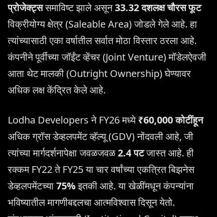
प्रोजेक्ट्स
समाविष्ट झाले असून
33.32 दशलक्ष चौरस फूट
विक्रीयोग्य क्षेत्र (Saleable Area) जोडले गेले आहे. हा
त्यांच्यासाठी एका वर्षातील सर्वात मोठा विस्तार ठरला आहे.
कंपनीने पूर्वीच्या जॉईंट व्हेंचर (Joint Venture) मॉडेलऐवजी
आता थेट मालकी (Outright Ownership) घेण्यावर
अधिक लक्ष केंद्रित केले आहे.
Lodha Developers ने FY26 मध्ये
₹60,000 कोटींहून
अधिक ग्रॉस डेव्हलपमेंट व्हॅल्यू (GDV) नोंदवली आहे, जी
त्यांच्या मार्गदर्शनापेक्षा जवळजवळ
2.4 पट
जास्त आहे. ही
रक्कम FY22 ते FY25 या चार वर्षांच्या एकत्रित बिझनेस
डेव्हलपमेंटच्या
75%
इतकी आहे. या खेळींमधून कंपन्यांना
भविष्यातील मागणीबद्दलचा आत्मविश्वास दिसून येतो.