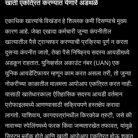
खाती एकत्रित करण्यात येणारे अडथळे
एकाधिक खात्यांचे विखंडन हे शिल्लक कमी दिसण्याचे मुख्य
कारण आहे. जेव्हा एखादा कर्मचारी जुन्या कंपनीतील
खात्यातील पैसे ट्रान्सफर करण्याची प्रक्रिया पूर्ण न करता
दुसऱ्या कंपनीत जातो, तेव्हा पैसे निष्क्रिय सदस्य आयडीमध्ये
अडकून राहतात. युनिव्हर्सल अकाउंट नंबर (UAN) एक
युनिक आयडेंटिफायर म्हणून काम करत असला तरी, तो जुन्या
नोकरीच्या काळातील मालमत्ता आपोआप एकत्रित करत नाही.
यासाठी खातेधारकाला ऐतिहासिक सदस्य आयडी वर्तमान
प्रोफाइलमध्ये आणण्यासाठी सक्रियपणे हस्तक्षेप करावा
लागतो. याशिवाय, कागदपत्रांमधील किरकोळ त्रुटी, जसे की
नावाच्या स्पेलिंगमध्ये फरक किंवा जन्मतारखेत तफावत, यांमुळे
सिस्टम ब्लॉक होते आणि खाती आपोआप एकत्रित होऊ शकत