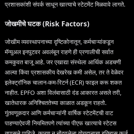
प्रशासकांशी संपर्क साधून खात्याचे स्टेटमेंट मिळवावे लागते.
जोखमीचे घटक (Risk Factors)
जोखीम व्यवस्थापनाच्या दृष्टिकोनातून, कर्मचाऱ्यांकडून
मॅन्युअल इनपुटवर अवलंबून राहणे ही प्रणालीची सर्वात
कमकुवत बाजू आहे. जर एखाद्या संस्थेला आर्थिक अडचणी
आल्या किंवा प्रशासकीय देखरेख कमी असेल, तर ते वेळेवर
इलेक्ट्रॉनिक चालान-कम-रिटर्न (ECR) फाइल करू शकत
नाहीत. EPFO अशा विलंबासाठी दंड आकारत असले तरी,
खातेधारक अनिश्चिततेच्या काळात अडकून राहतो.
गुंतवणूकदार आणि कर्मचाऱ्यांनी वार्षिक स्टेटमेंटची वाट
पाहण्याऐवजी नियमितपणे त्यांच्या पीएफ खात्याचे स्टेटस
तपासले पाहिजे, कारण न नोंदवलेला योगदानाचा इतिहास कर्ज