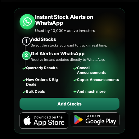
Instant Stock Alerts on
WhatsApp
Used by 10,000+ active investors
Add Stocks
1
Select the stocks you want to track in real time.
Get Alerts on WhatsApp
2
Receive instant updates directly to WhatsApp.
✓
✓
Quarterly Results
Concall
Announcements
✓
✓
New Orders & Big
Capex Announcements
Deals
✓
✦
Bulk Deals
And much more
Add Stocks