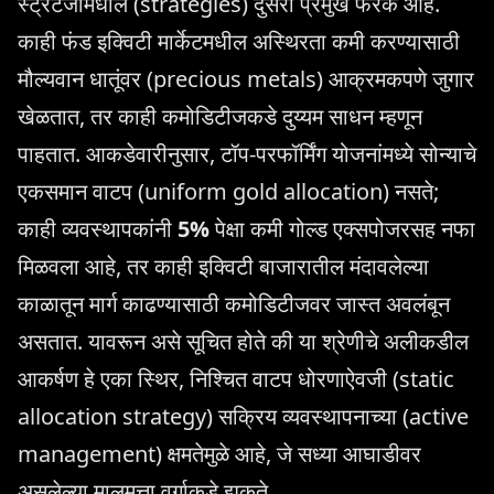
स्ट्रॅटेजीमधील (strategies) दुसरा प्रमुख फरक आहे.
काही फंड इक्विटी मार्केटमधील अस्थिरता कमी करण्यासाठी
मौल्यवान धातूंवर (precious metals) आक्रमकपणे जुगार
खेळतात, तर काही कमोडिटीजकडे दुय्यम साधन म्हणून
पाहतात. आकडेवारीनुसार, टॉप-परफॉर्मिंग योजनांमध्ये सोन्याचे
एकसमान वाटप (uniform gold allocation) नसते;
काही व्यवस्थापकांनी
5%
पेक्षा कमी गोल्ड एक्सपोजरसह नफा
मिळवला आहे, तर काही इक्विटी बाजारातील मंदावलेल्या
काळातून मार्ग काढण्यासाठी कमोडिटीजवर जास्त अवलंबून
असतात. यावरून असे सूचित होते की या श्रेणीचे अलीकडील
आकर्षण हे एका स्थिर, निश्चित वाटप धोरणाऐवजी (static
allocation strategy) सक्रिय व्यवस्थापनाच्या (active
management) क्षमतेमुळे आहे, जे सध्या आघाडीवर
असलेल्या मालमत्ता वर्गाकडे झुकते.