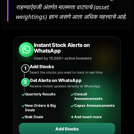
राहण्याऐवजी अंतर्गत मालमत्ता वाटपाचे (asset
weightings) ज्ञान असणे आता अधिक महत्त्वाचे आहे.
Instant Stock Alerts on
WhatsApp
Used by 10,000+ active investors
Add Stocks
1
Select the stocks you want to track in real time.
Get Alerts on WhatsApp
2
Receive instant updates directly to WhatsApp.
✓
✓
Quarterly Results
Concall
Announcements
✓
✓
New Orders & Big
Capex Announcements
Deals
✓
✦
Bulk Deals
And much more
Add Stocks