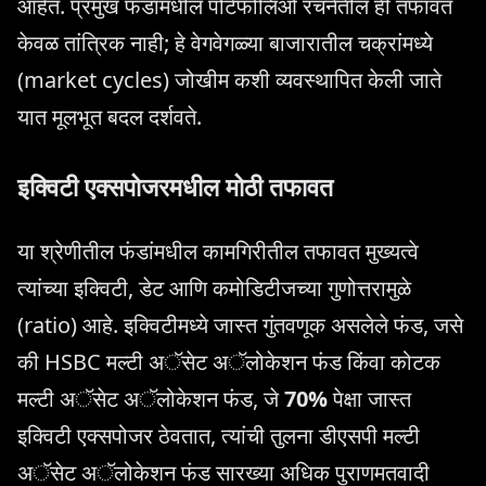
आहेत. प्रमुख फंडांमधील पोर्टफोलिओ रचनेतील ही तफावत
केवळ तांत्रिक नाही; हे वेगवेगळ्या बाजारातील चक्रांमध्ये
(market cycles) जोखीम कशी व्यवस्थापित केली जाते
यात मूलभूत बदल दर्शवते.
इक्विटी एक्सपोजरमधील मोठी तफावत
या श्रेणीतील फंडांमधील कामगिरीतील तफावत मुख्यत्वे
त्यांच्या इक्विटी, डेट आणि कमोडिटीजच्या गुणोत्तरामुळे
(ratio) आहे. इक्विटीमध्ये जास्त गुंतवणूक असलेले फंड, जसे
की HSBC मल्टी अॅसेट अॅलोकेशन फंड किंवा कोटक
मल्टी अॅसेट अॅलोकेशन फंड, जे
70%
पेक्षा जास्त
इक्विटी एक्सपोजर ठेवतात, त्यांची तुलना डीएसपी मल्टी
अॅसेट अॅलोकेशन फंड सारख्या अधिक पुराणमतवादी