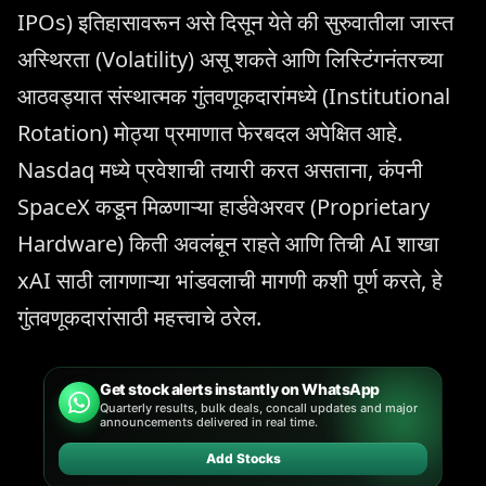
IPOs) इतिहासावरून असे दिसून येते की सुरुवातीला जास्त
अस्थिरता (Volatility) असू शकते आणि लिस्टिंगनंतरच्या
आठवड्यात संस्थात्मक गुंतवणूकदारांमध्ये (Institutional
Rotation) मोठ्या प्रमाणात फेरबदल अपेक्षित आहे.
Nasdaq मध्ये प्रवेशाची तयारी करत असताना, कंपनी
SpaceX कडून मिळणाऱ्या हार्डवेअरवर (Proprietary
Hardware) किती अवलंबून राहते आणि तिची AI शाखा
xAI साठी लागणाऱ्या भांडवलाची मागणी कशी पूर्ण करते, हे
गुंतवणूकदारांसाठी महत्त्वाचे ठरेल.
Get stock alerts instantly on WhatsApp
Quarterly results, bulk deals, concall updates and major
announcements delivered in real time.
Add Stocks