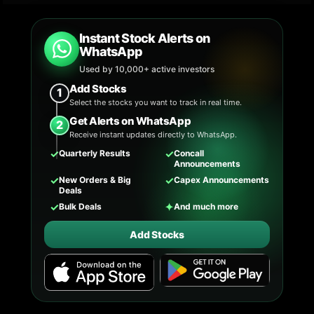
Instant Stock Alerts on
WhatsApp
Used by 10,000+ active investors
Add Stocks
1
Select the stocks you want to track in real time.
Get Alerts on WhatsApp
2
Receive instant updates directly to WhatsApp.
✓
✓
Quarterly Results
Concall
Announcements
✓
✓
New Orders & Big
Capex Announcements
Deals
✓
✦
Bulk Deals
And much more
Add Stocks