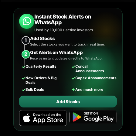
Instant Stock Alerts on
WhatsApp
Used by 10,000+ active investors
Add Stocks
1
Select the stocks you want to track in real time.
Get Alerts on WhatsApp
2
Receive instant updates directly to WhatsApp.
✓
✓
Quarterly Results
Concall
Announcements
✓
✓
New Orders & Big
Capex Announcements
Deals
✓
✦
Bulk Deals
And much more
Add Stocks