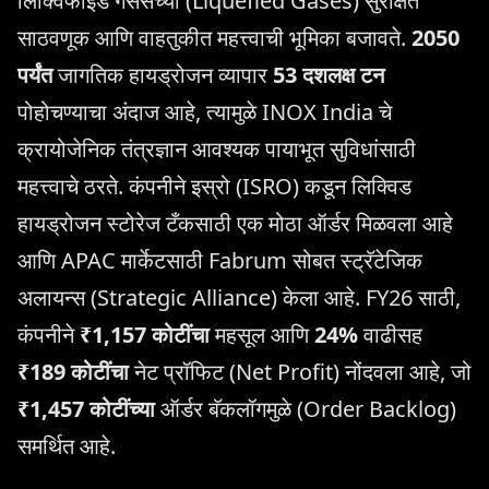
लिक्विफाइड गॅसेसच्या (Liquefied Gases) सुरक्षित
साठवणूक आणि वाहतुकीत महत्त्वाची भूमिका बजावते.
2050
पर्यंत
जागतिक हायड्रोजन व्यापार
53 दशलक्ष टन
पोहोचण्याचा अंदाज आहे, त्यामुळे INOX India चे
क्रायोजेनिक तंत्रज्ञान आवश्यक पायाभूत सुविधांसाठी
महत्त्वाचे ठरते. कंपनीने इस्रो (ISRO) कडून लिक्विड
हायड्रोजन स्टोरेज टँकसाठी एक मोठा ऑर्डर मिळवला आहे
आणि APAC मार्केटसाठी Fabrum सोबत स्ट्रॅटेजिक
अलायन्स (Strategic Alliance) केला आहे. FY26 साठी,
कंपनीने
₹1,157 कोटींचा
महसूल आणि
24%
वाढीसह
₹189 कोटींचा
नेट प्रॉफिट (Net Profit) नोंदवला आहे, जो
₹1,457 कोटींच्या
ऑर्डर बॅकलॉगमुळे (Order Backlog)
समर्थित आहे.