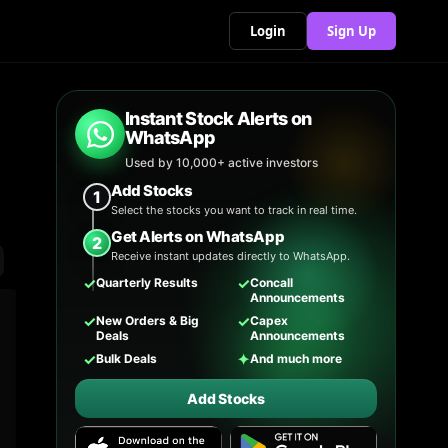
Login
Sign Up
Instant Stock Alerts on
WhatsApp
Used by 10,000+ active investors
Add Stocks
1
Select the stocks you want to track in real time.
Get Alerts on WhatsApp
2
Receive instant updates directly to WhatsApp.
✓
✓
Quarterly Results
Concall
Announcements
✓
✓
New Orders & Big
Capex
Deals
Announcements
✓
✦
Bulk Deals
And much more
Add Stocks