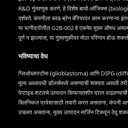
R&D गुंतवणूक करणे, हे विशेष बायो-लॉजिक्स (biologic
दर्शवते. कंपनीला ब्लड-ब्रेन बॅरियरवर काम करणाऱ्या इत
या भागीदारीतील G2B-002 हे एकमेव मुख्य औषध असल्याने, 
पूर्ण न झाल्यास, या गुंतवणुकीवर मोठा परिणाम होऊ शकत
भविष्याचा वेध
ग्लिओब्लास्टोमा (glioblastoma) आणि DIPG (diffu
मूल्य अब्जावधी डॉलर्समध्ये असण्याची शक्यता असली तरी
पेप्टाइड-शटलचे उत्पादन किफायतशीर दरात वाढवण्याची क
क्लिनिकल प्रवेशासाठी तयारी करत असताना, कंपनी आपल्य
उचलत असताना, मुख्य उत्पादन मार्जिन टिकवून ठेवू शकते