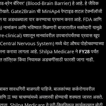
 'ब्लड-ब्रेन बॅरियर' (Blood-Brain Barrier) हे आहे. हे जैविक
ासून रोखते. Gate2Brain ची MiniAp4 पेप्टाइड-शटल टेक्नॉलॉजी
चवून या अडथळ्याला पार करण्याचा प्रयत्न करत आहे. FDA आणि
मांकन आणि भविष्यात मिळणारी बाजारातील मक्तेदारी यामुळे
-clinical) यशातून मानवांवरील उपचारांपर्यंतचा प्रवास खूप
S (Central Nervous System) मध्ये थेट औषध पोहोचवण्याच्या
बाचा सामना करावा लागला आहे. Shilpa Medicare ने
FY28
पर्यंत
 यात तांत्रिक किंवा नियामक अडचणींसाठी फारशी जागा नाही.
ंबाबत सावधगिरी बाळगली पाहिजे. बालकांच्या कर्करोगावरील
II च्या चाचण्यांमध्ये अयशस्वी होण्याची शक्यता जास्त असते.
त नसताना, Shilpa Medicare ने प्री-क्लिनिकल कार्यक्रमात मोठी