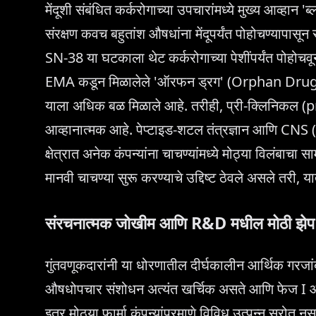
मेंदूशी संबंधित कर्करोगाच्या उपचारांमध्ये मुख्य आव्हान
संरक्षण कवच बहुतांश औषधांना मेंदूपर्यंत पोहोचण्याप
SN-38 या घटकाला थेट कर्करोगाच्या पेशींपर्यंत पोहो
EMA कडून मिळालेले 'ऑरफन ड्रग' (Orphan Drug) ना
याला अधिक बळ मिळाले आहे. तरीही, प्री-क्लिनिकल (pre
आव्हानात्मक आहे. पेप्टाइड-शटल तंत्रज्ञान आणि CN
क्षेत्रात अनेक कंपन्यांना चाचण्यांमध्ये मोठ्या विलं
मानवी चाचण्या सुरू करण्याचे उद्दिष्ट ठेवले असले तरी,
संरचनात्मक जोखीम आणि R&D मधील मोठी झेप
गुंतवणूकदारांनी या धोरणातील दीर्घकालीन आर्थिक गरजा
औषधोपचार संशोधन अत्यंत खर्चिक असते आणि फेज I आणि 
इतर मोठ्या फार्मा कंपन्यांप्रमाणे विविध उत्पन्न स्रो