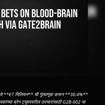
ध्ये **€7 मिलियन** ची गुंतवणूक करून **30.4%**
ालकांच्या ब्रेन ट्यूमरवरील उपचारांसाठी G2B-002 या