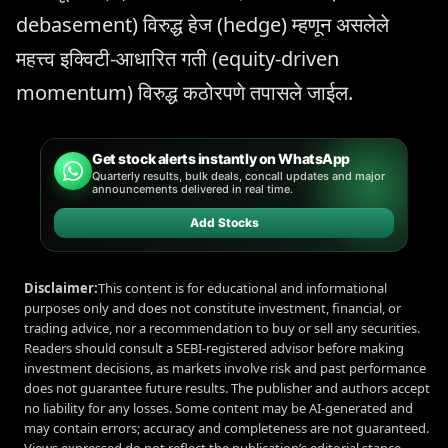
debasement) विरुद्ध हेज (hedge) म्हणून असलेले
महत्त्व इक्विटी-आधारित गती (equity-driven
momentum) विरुद्ध कठोरपणे तपासले जाईल.
Get stock alerts instantly on WhatsApp
Quarterly results, bulk deals, concall updates and major
announcements delivered in real time.
Add Stocks
Disclaimer:
This content is for educational and informational
purposes only and does not constitute investment, financial, or
trading advice, nor a recommendation to buy or sell any securities.
Readers should consult a SEBI-registered advisor before making
investment decisions, as markets involve risk and past performance
does not guarantee future results. The publisher and authors accept
no liability for any losses. Some content may be AI-generated and
may contain errors; accuracy and completeness are not guaranteed.
Views expressed do not reflect the publication’s editorial stance.