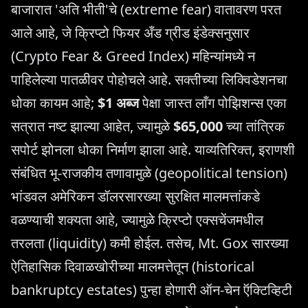
बाजारात 'अति भीती'चे (extreme fear) वातावरण परत
आले आहे, जे क्रिप्टो फियर अँड ग्रीड इंडेक्सनुसार
(Crypto Fear & Greed Index) महिन्यांमध्ये न
पाहिलेल्या पातळीवर पोहोचले आहे. सक्तीच्या लिक्विडेशनचा
धोका कायम आहे;
$1 अब्ज
पेक्षा जास्त लाँग पोझिशन्स एका
सत्रात नष्ट झाल्या आहेत, ज्यामुळे
$65,000
च्या तांत्रिक
सपोर्ट झोनला धोका निर्माण झाला आहे. याव्यतिरिक्त, इराणशी
संबंधित भू-राजकीय तणावामुळे (geopolitical tension)
भांडवल अमेरिकन डॉलरसारख्या सुरक्षित मालमत्तांकडे
वळण्याची शक्यता आहे, ज्यामुळे क्रिप्टो एक्सचेंजमधील
तरलता (liquidity) कमी होईल. तसेच, Mt. Gox सारख्या
ऐतिहासिक दिवाळखोरीच्या मालमत्तेतून (historical
bankruptcy estates) पुन्हा होणारी ऑन-चेन ऍक्टिव्हिटी