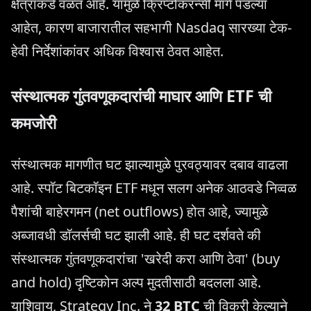
क्षेत्रांकडे वळत आहे. यामुळे क्रिप्टोकरन्सी मागे पडल्या
आहेत, कारण बाजारातील सहभागी Nasdaq सारख्या टेक-
हेवी निर्देशांकांवर अधिक विश्वास ठेवत आहेत.
संस्थात्मक गुंतवणूकदारांची माघार आणि ETF ची
कमजोरी
संस्थात्मक मागणीत घट झाल्यामुळे पुरवठ्यावर दबाव वाढला
आहे. स्पॉट बिटकॉइन ETF मधून सलग अनेक आठवडे निव्वळ
पैशांची बाहेरगमन (net outflows) होत आहे, ज्यामुळे
अब्जावधी डॉलर्सची घट झाली आहे. ही घट दर्शवते की
संस्थात्मक गुंतवणूकदारांचा 'खरेदी करा आणि ठेवा' (buy
and hold) दृष्टिकोन अल्प मुदतीसाठी बदलला आहे.
याशिवाय, Strategy Inc. ने
32 BTC
ची विक्री केल्याने