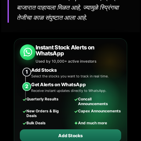
बाजारात पाहायला मिळत आहे, ज्यामुळे स्प्रिंगचा
तेजीचा काळ संपुष्टात आला आहे.
Instant Stock Alerts on
WhatsApp
Used by 10,000+ active investors
Add Stocks
1
Select the stocks you want to track in real time.
Get Alerts on WhatsApp
2
Receive instant updates directly to WhatsApp.
✓
✓
Quarterly Results
Concall
Announcements
✓
✓
New Orders & Big
Capex Announcements
Deals
✓
✦
Bulk Deals
And much more
Add Stocks