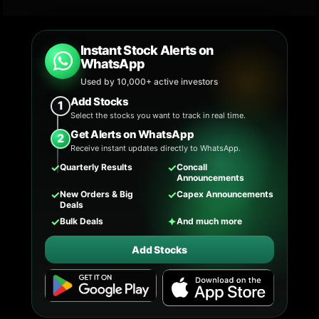
Instant Stock Alerts on
WhatsApp
Used by 10,000+ active investors
Add Stocks
1
Select the stocks you want to track in real time.
Get Alerts on WhatsApp
2
Receive instant updates directly to WhatsApp.
✓
✓
Quarterly Results
Concall
Announcements
✓
✓
New Orders & Big
Capex Announcements
Deals
✓
✦
Bulk Deals
And much more
Add Stocks