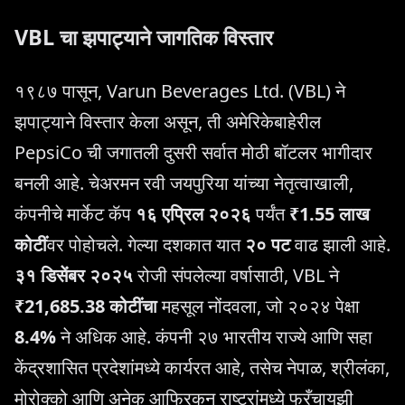
VBL चा झपाट्याने जागतिक विस्तार
१९८७ पासून, Varun Beverages Ltd. (VBL) ने
झपाट्याने विस्तार केला असून, ती अमेरिकेबाहेरील
PepsiCo ची जगातली दुसरी सर्वात मोठी बॉटलर भागीदार
बनली आहे. चेअरमन रवी जयपुरिया यांच्या नेतृत्वाखाली,
कंपनीचे मार्केट कॅप
१६ एप्रिल २०२६
पर्यंत
₹1.55 लाख
कोटीं
वर पोहोचले. गेल्या दशकात यात
२० पट
वाढ झाली आहे.
३१ डिसेंबर २०२५
रोजी संपलेल्या वर्षासाठी, VBL ने
₹21,685.38 कोटींचा
महसूल नोंदवला, जो २०२४ पेक्षा
8.4%
ने अधिक आहे. कंपनी २७ भारतीय राज्ये आणि सहा
केंद्रशासित प्रदेशांमध्ये कार्यरत आहे, तसेच नेपाळ, श्रीलंका,
मोरोक्को आणि अनेक आफ्रिकन राष्ट्रांमध्ये फ्रँचायझी