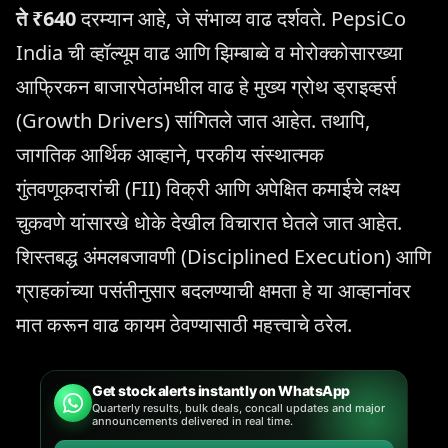
ते ₹640
दरम्यान आहे, जे संभाव्य वाढ दर्शवते. PepsiCo
India ची व्हॉल्यूम वाढ आणि झिम्बाब्वे व मोरोक्कोसारख्या
आफ्रिकन बाजारपेठांमधील वाढ हे मुख्य ग्रोथ ड्राइव्हर्स
(Growth Drivers) सांगितले जात आहेत. तथापि,
जागतिक आर्थिक आव्हाने, परकीय संस्थात्मक
गुंतवणूकदारांची (FII) विक्री आणि अपेक्षित कमाईचे लक्ष्य
चुकवणे यांसारखे धोके देखील विचारात घेतले जात आहेत.
शिस्तबद्ध अंमलबजावणी (Disciplined Execution) आणि
ग्राहकांच्या पसंतीनुसार बदलण्याची क्षमता हे या आव्हानांवर
मात करून वाढ कायम ठेवण्यासाठी महत्त्वाचे ठरेल.
Get stock alerts instantly on WhatsApp
Quarterly results, bulk deals, concall updates and major
announcements delivered in real time.