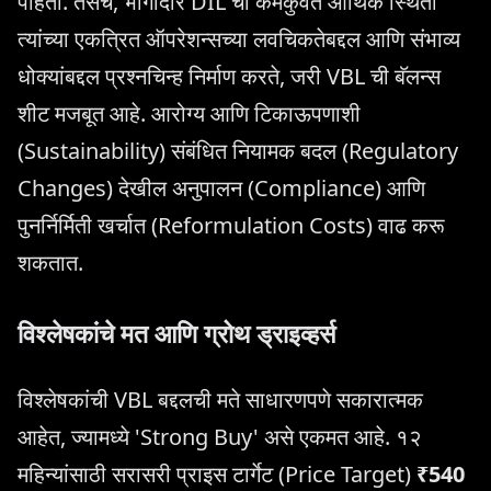
पाहता. तसेच, भागीदार DIL ची कमकुवत आर्थिक स्थिती
त्यांच्या एकत्रित ऑपरेशन्सच्या लवचिकतेबद्दल आणि संभाव्य
धोक्यांबद्दल प्रश्नचिन्ह निर्माण करते, जरी VBL ची बॅलन्स
शीट मजबूत आहे. आरोग्य आणि टिकाऊपणाशी
(Sustainability) संबंधित नियामक बदल (Regulatory
Changes) देखील अनुपालन (Compliance) आणि
पुनर्निर्मिती खर्चात (Reformulation Costs) वाढ करू
शकतात.
विश्लेषकांचे मत आणि ग्रोथ ड्राइव्हर्स
विश्लेषकांची VBL बद्दलची मते साधारणपणे सकारात्मक
आहेत, ज्यामध्ये 'Strong Buy' असे एकमत आहे. १२
महिन्यांसाठी सरासरी प्राइस टार्गेट (Price Target)
₹540