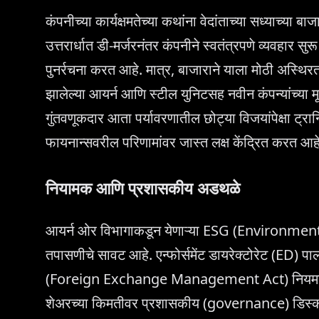
कंपनीच्या कार्यक्षमतेच्या कथांना वेदांताच्या सध्याच्या 
उत्तरार्धात डी-मर्जरनंतर कंपनीने स्वतंत्रपणे व्यवहार स
पुनर्रचना करत आहे. मात्र, बाजाराने याला मोठी अस्थिरत
झालेल्या आयर्न आणि स्टील युनिटसह नवीन कंपन्यांच्या म
गुंतवणूकदार आता पर्यावरणातील छोट्या विजयांपेक्षा ट
फायनान्सवरील परिणामांवर जास्त लक्ष केंद्रित करत आह
नियामक आणि प्रशासकीय अडथळे
आयर्न ओर विभागाकडून येणाऱ्या ESG (Environment
तपासणीचे सावट आहे. एन्फोर्समेंट डायरेक्टोरेट (ED) पा
(Foreign Exchange Management Act) नियमांचे उल
शेअरच्या किमतीवर प्रशासकीय (governance) डिस्काउं