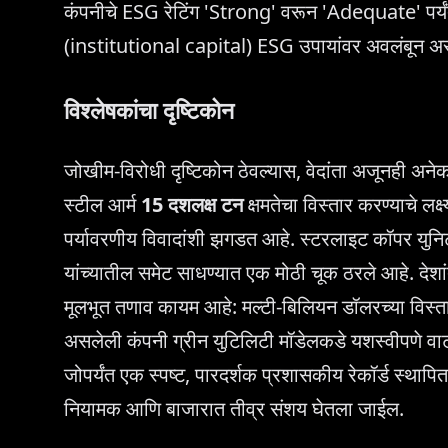
कंपनीचे ESG रेटिंग 'Strong' वरून 'Adequate' पर्यंत
(institutional capital) ESG उपायांवर अवलंबून अस
विश्लेषकांचा दृष्टिकोन
जोखीम-विरोधी दृष्टिकोन ठेवल्यास, वेदांता अजूनही अ
स्टील आर्म
15 दशलक्ष टन
क्षमतेचा विस्तार करण्याचे लक
पर्यावरणीय विवादांशी झगडत आहे. स्टरलाइट कॉपर युनिटचे
यांच्यातील समेट साधण्यात एक मोठी चूक ठरले आहे. देशांत
मूलभूत तणाव कायम आहे: मल्टी-बिलियन डॉलरच्या विस
असलेली कंपनी ग्रीन युटिलिटी मॉडेलकडे यशस्वीपणे 
जोपर्यंत एक स्पष्ट, पारदर्शक प्रशासकीय रेकॉर्ड स्थाप
नियामक आणि बाजारात तीव्र संशय घेतला जाईल.