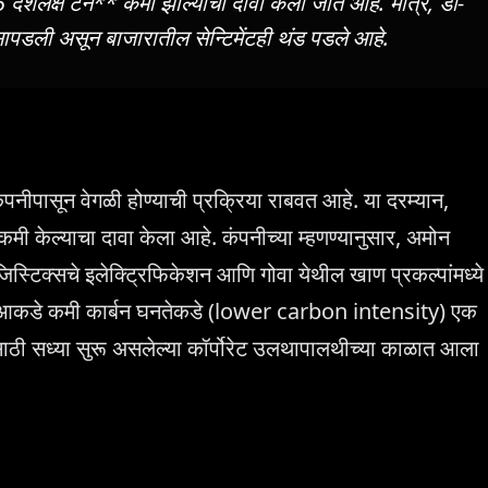
2.5 दशलक्ष टन** कमी झाल्याचा दावा केला जात आहे. मात्र, डी-
ापडली असून बाजारातील सेन्टिमेंटही थंड पडले आहे.
पनीपासून वेगळी होण्याची प्रक्रिया राबवत आहे. या दरम्यान,
मी केल्याचा दावा केला आहे. कंपनीच्या म्हणण्यानुसार, अमोन
जिस्टिक्सचे इलेक्ट्रिफिकेशन आणि गोवा येथील खाण प्रकल्पांमध्ये
हे. हे आकडे कमी कार्बन घनतेकडे (lower carbon intensity) एक
साठी सध्या सुरू असलेल्या कॉर्पोरेट उलथापालथीच्या काळात आला