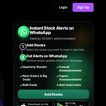
Login
Sign Up
Instant Stock Alerts on
WhatsApp
Used by 10,000+ active investors
Add Stocks
1
Select the stocks you want to track in real time.
Get Alerts on WhatsApp
2
Receive instant updates directly to WhatsApp.
✓
✓
Quarterly Results
Concall
Announcements
✓
✓
New Orders & Big
Capex
Deals
Announcements
✓
✦
Bulk Deals
And much more
Add Stocks