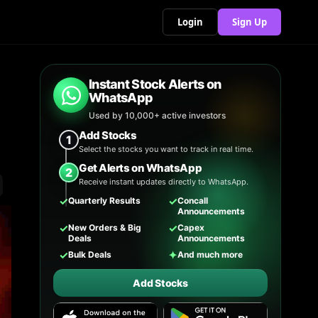
Login
Sign Up
Instant Stock Alerts on
WhatsApp
Used by 10,000+ active investors
Add Stocks
1
Select the stocks you want to track in real time.
Get Alerts on WhatsApp
2
Receive instant updates directly to WhatsApp.
✓
✓
Quarterly Results
Concall
Announcements
✓
✓
New Orders & Big
Capex
Deals
Announcements
✓
✦
Bulk Deals
And much more
Add Stocks