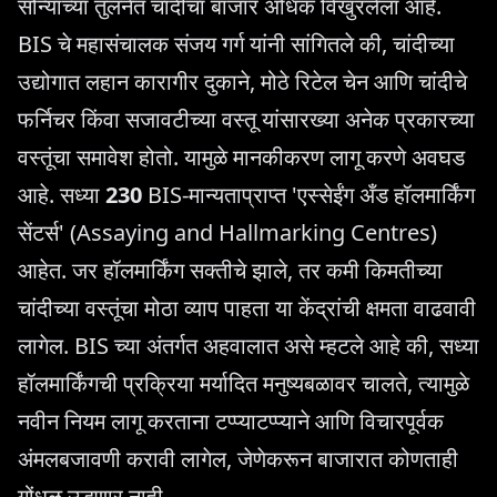
सोन्याच्या तुलनेत चांदीचा बाजार अधिक विखुरलेला आहे.
BIS चे महासंचालक संजय गर्ग यांनी सांगितले की, चांदीच्या
उद्योगात लहान कारागीर दुकाने, मोठे रिटेल चेन आणि चांदीचे
फर्निचर किंवा सजावटीच्या वस्तू यांसारख्या अनेक प्रकारच्या
वस्तूंचा समावेश होतो. यामुळे मानकीकरण लागू करणे अवघड
आहे. सध्या
230
BIS-मान्यताप्राप्त 'एस्सेईंग अँड हॉलमार्किंग
सेंटर्स' (Assaying and Hallmarking Centres)
आहेत. जर हॉलमार्किंग सक्तीचे झाले, तर कमी किमतीच्या
चांदीच्या वस्तूंचा मोठा व्याप पाहता या केंद्रांची क्षमता वाढवावी
लागेल. BIS च्या अंतर्गत अहवालात असे म्हटले आहे की, सध्या
हॉलमार्किंगची प्रक्रिया मर्यादित मनुष्यबळावर चालते, त्यामुळे
नवीन नियम लागू करताना टप्प्याटप्प्याने आणि विचारपूर्वक
अंमलबजावणी करावी लागेल, जेणेकरून बाजारात कोणताही
गोंधळ उडणार नाही.