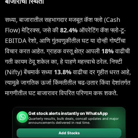
बाजाराची स्थिती
सध्या, बाजारातील सहभागदार मजबूत कॅश फ्लो (Cash
Flow) मेट्रिक्स, जसे की
82.4%
ऑपरेटिंग कॅश फ्लो-टू-
EBITDA रेशो, आणि गुंतवणुकीतील घट या दोन्ही गोष्टींचा
विचार करत आहेत. ग्राहक वस्तू क्षेत्र आपली
18%
वाढीची
गती कायम ठेवू शकेल का, हे पाहणे महत्त्वाचे ठरेल. निफ्टी
(Nifty) बेंचमार्क सध्या
13.8%
वाढीचा दर गृहीत धरत आहे,
त्यामुळे जागतिक ऊर्जा किंमतीतील चढ-उतार किंवा देशांतर्गत
मागणीतील घट बाजारावर विपरित परिणाम करू शकते.
Get stock alerts instantly on WhatsApp
Quarterly results, bulk deals, concall updates and major
announcements delivered in real time.
Add Stocks