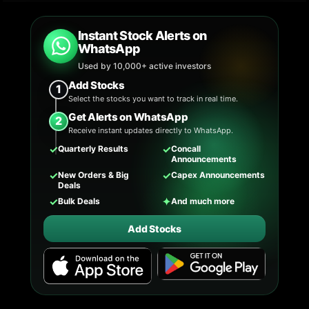
Instant Stock Alerts on
WhatsApp
Used by 10,000+ active investors
Add Stocks
1
Select the stocks you want to track in real time.
Get Alerts on WhatsApp
2
Receive instant updates directly to WhatsApp.
✓
✓
Quarterly Results
Concall
Announcements
✓
✓
New Orders & Big
Capex Announcements
Deals
✓
✦
Bulk Deals
And much more
Add Stocks