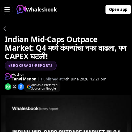
Whalesbook
Open app
Indian Mid-Caps Outpace
Market: Q4 मध्ये कंपन्यांचा नफा वाढला, पण
CAPEX घटली!
BROKERAGE-REPORTS
Author
Tanvi Menon
|
Published at:
4th June 2026, 12:21 pm
Add as a Preferred
Source on Google