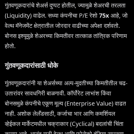
गुंतवणूकदारांचे शेअर्स दुप्पट होतील, ज्यामुळे शेअरची तरलता
(Liquidity) वाढेल. सध्या कंपनीचा P/E रेशो
75x
आहे, जो
वेल्थ मॅनेजमेंट क्षेत्रातील जोरदार वाढीच्या अपेक्षा दर्शवतो.
बोनस इश्यूमुळे शेअरच्या किमतीवर तात्काळ तांत्रिक परिणाम
होतो.
गुंतवणूकदारांसाठी धोके
गुंतवणूकदारांनी या शेअर्सच्या अल्प-मुदतीच्या किमतीतील चढ-
उतारांवर सावधगिरी बाळगावी. कॉर्पोरेट लाभांश किंवा
बोनसमुळे कंपनीचे एकूण मूल्य (Enterprise Value) वाढत
नाही. अशोक लेलँडसाठी, कर्जाचा भार आणि कमर्शियल
व्हेईकल मार्केटमधील चक्राकार (Cyclical) बदलांची चिंता
कायम आहे. आनंद राठी वेल्थ आणि फोसेको इंडिया सारख्या