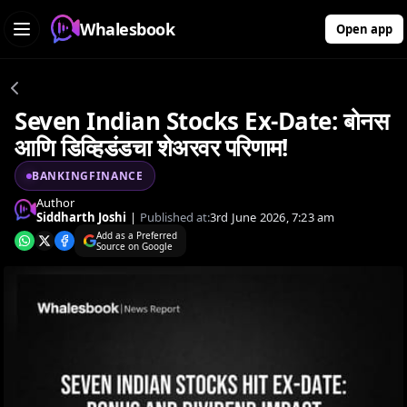
Whalesbook
Open app
Seven Indian Stocks Ex-Date: बोनस
आणि डिव्हिडंडचा शेअरवर परिणाम!
BANKINGFINANCE
Author
Siddharth Joshi
|
Published at:
3rd June 2026, 7:23 am
Add as a Preferred
Source on Google