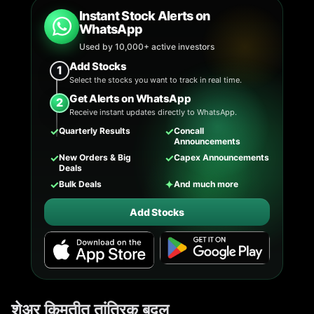
Instant Stock Alerts on
WhatsApp
Used by 10,000+ active investors
Add Stocks
1
Select the stocks you want to track in real time.
Get Alerts on WhatsApp
2
Receive instant updates directly to WhatsApp.
✓
✓
Quarterly Results
Concall
Announcements
✓
✓
New Orders & Big
Capex Announcements
Deals
✓
✦
Bulk Deals
And much more
Add Stocks
शेअर किमतीत तांत्रिक बदल