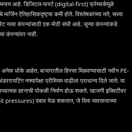
य आहे. डिजिटल-फर्स्ट (digital-first) फ्रेमवर्कमुळे
े मार्जिन ऐतिहासिकदृष्ट्या कमी होते. विश्लेषकांच्या मते, सध्या
ट नव्या कंपन्यांसाठी एक मोठी संधी आहे. जुन्या कंपन्यांकडे
ा कंपन्यांवर नाही.
त अनेक धोके आहेत. बाजारातील हिस्सा मिळवण्यासाठी नवीन PE-
डररायटिंग नफ्यापेक्षा प्रीमियम वाढीला प्राधान्य दिले जाते. या
ील संस्थात्मक ज्ञानाची पोकळी निर्माण होऊ शकते. खाजगी इक्विटीवर
xit pressures) दबाव येऊ शकतात, जे विमा व्यवसायाच्या