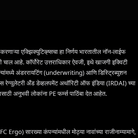
ुरू करणाऱ्या एक्झिक्युटिव्ह्सचा हा निर्णय भारतातील नॉन-लाईफ
ोठी चाल आहे. कॉर्पोरेट उत्तराधिकार ऐवजी, इथे खाजगी इक्विटी
पन्यांमध्ये अंडररायटिंग (underwriting) आणि डिस्ट्रिब्युशन
्स रेग्युलेटरी अँड डेव्हलपमेंट अथॉरिटी ऑफ इंडिया (IRDAI) च्या
ासाठी अनुभवी लोकांना PE फर्म्स पाठिंबा देत आहेत.
go) सारख्या कंपन्यांमधील मोठ्या नावांच्या राजीनाम्यामागे,