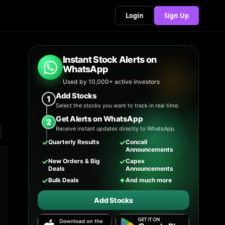
Login
Sign Up
Instant Stock Alerts on
WhatsApp
Used by 10,000+ active investors
Add Stocks
1
Select the stocks you want to track in real time.
Get Alerts on WhatsApp
2
Receive instant updates directly to WhatsApp.
✓
✓
Quarterly Results
Concall
Announcements
✓
✓
New Orders & Big
Capex
Deals
Announcements
✓
✦
Bulk Deals
And much more
Add Stocks