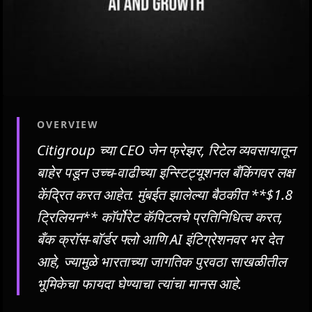
OVERVIEW
Citigroup च्या CEO जेन फ्रेझर, रिटेल व्यवसायातून
बाहेर पडून उच्च-वाढीच्या इन्स्टिट्यूशनल बँकिंगवर लक्ष
केंद्रित करत आहेत. मुंबईत झालेल्या बैठकीत **$1.8
ट्रिलियन** कॉर्पोरेट कॅपिटलचे प्रतिनिधित्व करत,
बँक क्रॉस-बॉर्डर फ्लो आणि AI इंटिग्रेशनवर भर देत
आहे, ज्यामुळे भारताच्या जागतिक पुरवठा साखळीतील
भूमिकेचा फायदा घेण्याचा त्यांचा मानस आहे.