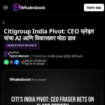
Whalesbook
Open app
Citigroup India Pivot: CEO फ्रेझर
यांचा AI आणि विकासावर मोठा डाव
BANKINGFINANCE
Author
Tanvi Menon
|
Published at:
4th June 2026, 8:05 am
Add as a Preferred
Source on Google