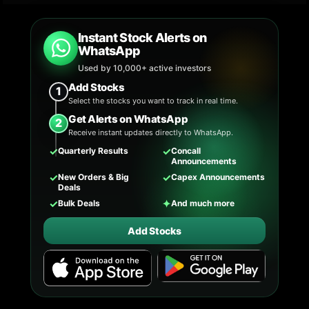
Instant Stock Alerts on
WhatsApp
Used by 10,000+ active investors
Add Stocks
1
Select the stocks you want to track in real time.
Get Alerts on WhatsApp
2
Receive instant updates directly to WhatsApp.
✓
✓
Quarterly Results
Concall
Announcements
✓
✓
New Orders & Big
Capex Announcements
Deals
✓
✦
Bulk Deals
And much more
Add Stocks