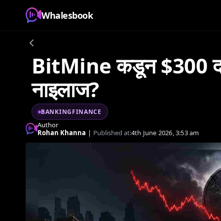
Whalesbook
BitMine कडून $300 दशल
नाइलाज?
BANKINGFINANCE
Author
Rohan Khanna
|
Published at:
4th June 2026, 3:53 am