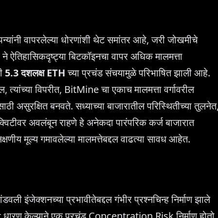
न्यांनी वापरलेल्या धोरणांशी थेट समांतर आहे, जरी जोखमीचे
ने ऐतिहासिकदृष्ट्या बिटकॉइनचा वापर अधिक मालमत्ता
ती
5.3 दशलक्ष ETH
च्या प्रचंड संचयामुळे परिभाषित झाली आहे.
ेल, त्यांच्या विपरीत, BitMine चा एकाच मालमत्ता वर्गावरील
साठी असुरक्षित बनवते. सध्याच्या बाजारातील परिस्थितीच्या तुलनेत
 इक्विटीवर अवलंबून राहणे हे अनेकदा पारंपरिक कर्ज बाजारात
 लक्षणीय मूल्य गमावलेल्या मालमत्तेबद्दल वाढत्या सावध आहेत.
डवली इंजेक्शनच्या प्रभावीतेबद्दल गंभीर प्रश्नचिन्ह निर्माण झाले
धारण केल्याने एक प्रचंड Concentration Risk निर्माण होतो,