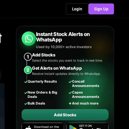
Login
Sign Up
ी
Instant Stock Alerts on
WhatsApp
Used by 10,000+ active investors
Add Stocks
1
Select the stocks you want to track in real time.
Get Alerts on WhatsApp
2
Receive instant updates directly to WhatsApp.
✓
✓
Quarterly Results
Concall
Announcements
✓
✓
New Orders & Big
Capex
Deals
Announcements
✓
✦
Bulk Deals
And much more
Add Stocks