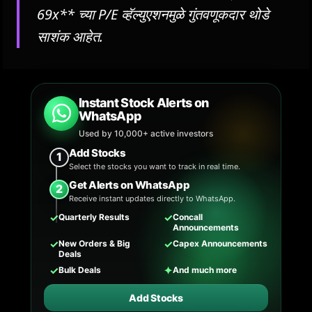
69x** च्या P/E व्हॅल्युएशनमुळे गुंतवणूकदार थोडे
साशंक आहेत.
Instant Stock Alerts on
WhatsApp
Used by 10,000+ active investors
Add Stocks
1
Select the stocks you want to track in real time.
Get Alerts on WhatsApp
2
Receive instant updates directly to WhatsApp.
✓
✓
Quarterly Results
Concall
Announcements
✓
✓
New Orders & Big
Capex Announcements
Deals
✓
✦
Bulk Deals
And much more
Add Stocks