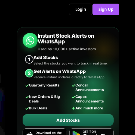
Login
Sign Up
Instant Stock Alerts on
WhatsApp
Used by 10,000+ active investors
Add Stocks
1
Select the stocks you want to track in real time.
Get Alerts on WhatsApp
2
Receive instant updates directly to WhatsApp.
✓
✓
Quarterly Results
Concall
Announcements
✓
✓
New Orders & Big
Capex
Deals
Announcements
✓
✦
Bulk Deals
And much more
Add Stocks