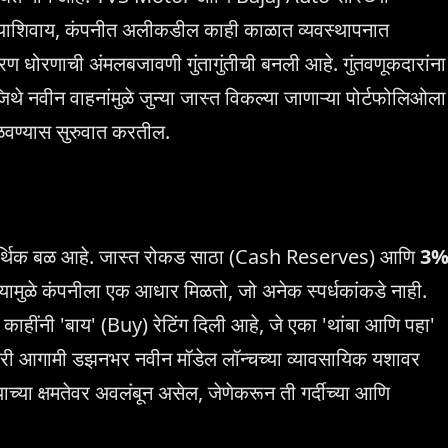
े. याशिवाय, कंपनीत अलीकडील काही काळात व्यवस्थापनात
रण धोरणाची अंमलबजावणी गुंतागुंतीची बनली आहे. गुंतवणूकदारांना
 नवीन वाहनांमुळे जुन्या जास्त विकल्या जाणाऱ्या पोर्टफोलिओला
ळवण्यास सुरुवात करतील.
े आर्थिक बळ आहे. जास्त रोकड साठा (Cash Reserves) आणि
3
) यामुळे कंपनीला एक आधार मिळतो, जो अनेक स्पर्धकांकडे नाही.
र काहींनी 'बाय' (Buy) रेटिंग दिली आहे, जे एका 'थांबा आणि पहा'
गिरी आगामी डझनभर नवीन मॉडेल लॉन्चच्या व्यावसायिक यशावर
ा क्षमतेवर अवलंबून असेल, जेणेकरून ती गर्दीच्या आणि