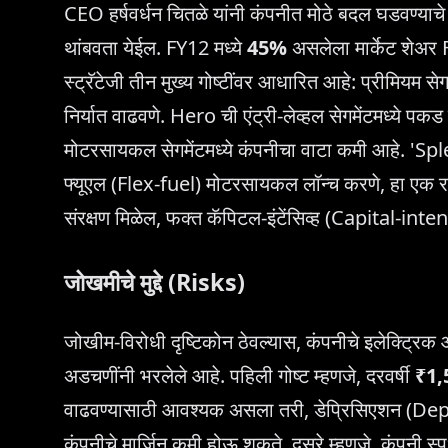
CEO हर्षवर्धन चितळे यांनी कंपनीत मोठे बदल घडवण्या
थांबवता येईल. FY12 मध्ये
45%
असलेला मार्केट शेअर F
स्ट्रॅटेजी तीन मुख्य गोष्टींवर आधारित आहे: प्रीमियम
निर्यात वाढवणे. Hero ची एंट्री-लेव्हल सेगमेंटमध्ये प
मोटरसायकल सेगमेंटमध्ये कंपनीचा वाटा कमी आहे. 'Splen
फ्यूएल (Flex-fuel) मोटरसायकल लॉन्च करणे, हा एक रण
संरक्षण मिळेल, फक्त कॅपिटल-इंटेंसिव्ह (Capital-int
जोखमीचे मुद्दे (Risks)
जोखीम-विरोधी दृष्टिकोन ठेवल्यास, कंपनीचे इलेक्ट्
अडचणींनी भरलेले आहे. पहिली गोष्ट म्हणजे, दरवर्षी
₹1,
वाढवण्यासाठी आवश्यक असला तरी, डेप्रिसिएशन (De
कंपनीचे मार्जिन कमी होऊ शकते. दुसरे म्हणजे, कंपनी 