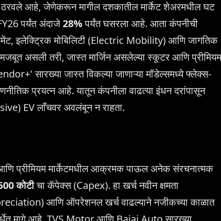
चे ठरवले आहे, जेणेकरून मागील दशकातील मार्केट शेअरमधील घट
Y26 पर्यंत अंदाजे
28%
पर्यंत घसरला आहे. आता कंपनीची
 सेगमेंट, इलेक्ट्रिक मोबिलिटी (Electric Mobility) आणि जागतिक
कड मजबूत असली तरी, जास्त मार्जिन असलेल्या स्कूटर आणि प्रीमिय
dor+' सारख्या जास्त विकल्या जाणाऱ्या मॉडेल्समध्ये फ्लेक्स-
नीतिक प्रयत्न आहे. यातून कंपनीला वाढत्या इंधन दरांपासून
ensive) EV लाँचवर अवलंबून न राहता.
रिक आणि प्रीमियम मार्केटमधील आक्रमक पाऊल अनेक संरचनात्मक
500 कोटी
चा कॅपेक्स (Capex). हा खर्च नवीन क्षमता
preciation) आणि ऑपरेशनल खर्च वाढल्याने नजीकच्या काळात
स्पर्धेत मागे आहे. TVS Motor आणि Bajaj Auto सारख्या