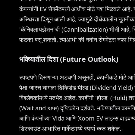
कंपन्यांनी EV सेगमेंटमध्ये आधीच मोठे यश मिळवले आह
अस्थिरता दिसून आली आहे, ज्यामुळे दीर्घकालीन नूतनीक
'कॅनिबलायझेशन'ची (Cannibalization) भीती आहे, जिथे
फटका बसू शकतो, त्याआधी की नवीन सेगमेंट्स नफा मि
भविष्यातील दिशा (Future Outlook)
स्पष्टपणे दिसणाऱ्या अडचणी असूनही, कंपनीकडे मोठ
पेक्षा जास्त चांगला डिव्हिडंड यील्ड (Dividend Yield
विश्लेषकांमध्ये मतभेद आहेत, काहींनी 'होल्ड' (Hold) त
(Wait and see) दृष्टिकोन दर्शवते. भविष्यातील काम
आणि कंपनीच्या Vida आणि Xoom EV लाइन्स वाढवण्याच्य
डिस्काउंट-आधारित मार्केटमध्ये स्पर्धा करू शकेल.