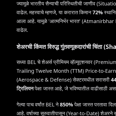
ज्यामुळे भारतीय सैन्याची परिस्थितीची जाणीव (Situ
वाढेल. महत्त्वाचे म्हणजे, या करारात किमान
72%
स्थानि
आला आहे. यामुळे 'आत्मनिर्भर भारत' (Atmanirbhar Bh
वाढेल.
शेअरची किंमत विरुद्ध गुंतवणूकदारांची चिं
सध्या BEL चे शेअर्स प्रीमियम व्हॅल्युएशनवर (Prem
Trailing Twelve Month (TTM) Price-to-Earning
(Aerospace & Defense) सेक्टरमधील सरासरी
44
ट्रिलियन
पेक्षा जास्त आहे, जे भविष्यातील वाढीसाठी असलेल
गेल्या पाच वर्षांत BEL ने
850%
पेक्षा जास्त परतावा 
आहे. वर्षाच्या सुरुवातीपासून (Year-to-Date) शेअरने स