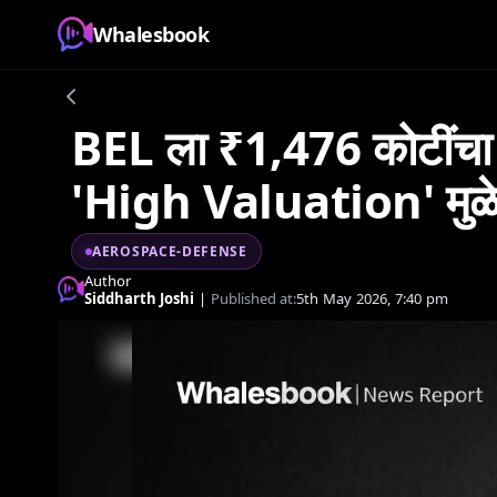
Whalesbook
BEL ला ₹1,476 कोटींचा स
'High Valuation' मुळे ग
AEROSPACE-DEFENSE
Author
Siddharth Joshi
|
Published at:
5th May 2026, 7:40 pm