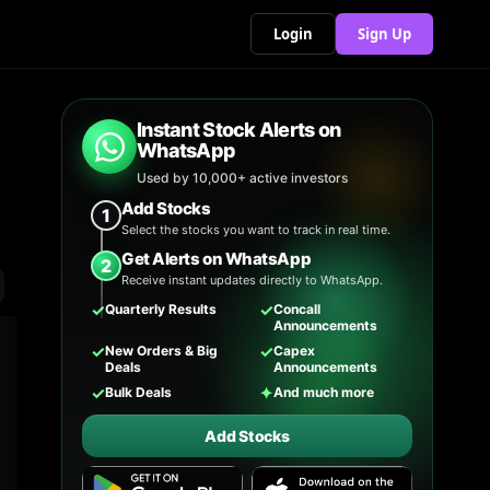
Login
Sign Up
Instant Stock Alerts on
WhatsApp
Used by 10,000+ active investors
Add Stocks
1
Select the stocks you want to track in real time.
Get Alerts on WhatsApp
2
Receive instant updates directly to WhatsApp.
✓
✓
Quarterly Results
Concall
Announcements
✓
✓
New Orders & Big
Capex
Deals
Announcements
✓
✦
Bulk Deals
And much more
Add Stocks