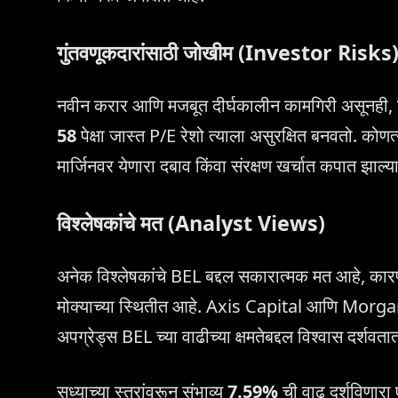
गुंतवणूकदारांसाठी जोखीम (Investor Risks
नवीन करार आणि मजबूत दीर्घकालीन कामगिरी असूनही, ग
58
पेक्षा जास्त P/E रेशो त्याला असुरक्षित बनवतो. क
मार्जिनवर येणारा दबाव किंवा संरक्षण खर्चात कपात झाल्
विश्लेषकांचे मत (Analyst Views)
अनेक विश्लेषकांचे BEL बद्दल सकारात्मक मत आहे, कारण
मोक्याच्या स्थितीत आहे. Axis Capital आणि Morg
अपग्रेड्स BEL च्या वाढीच्या क्षमतेबद्दल विश्वास दर्शवत
सध्याच्या स्तरांवरून संभाव्य
7.59%
ची वाढ दर्शविणार