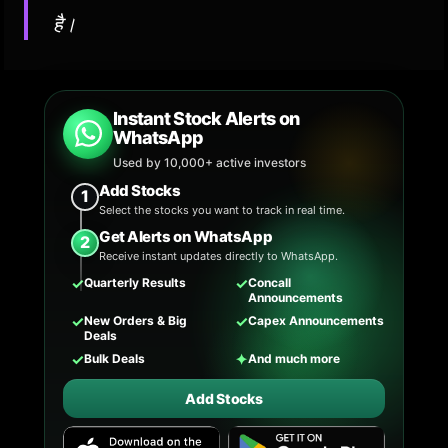
है।
Instant Stock Alerts on
WhatsApp
Used by 10,000+ active investors
Add Stocks
1
Select the stocks you want to track in real time.
Get Alerts on WhatsApp
2
Receive instant updates directly to WhatsApp.
✓
✓
Quarterly Results
Concall
Announcements
✓
✓
New Orders & Big
Capex Announcements
Deals
✓
✦
Bulk Deals
And much more
Add Stocks