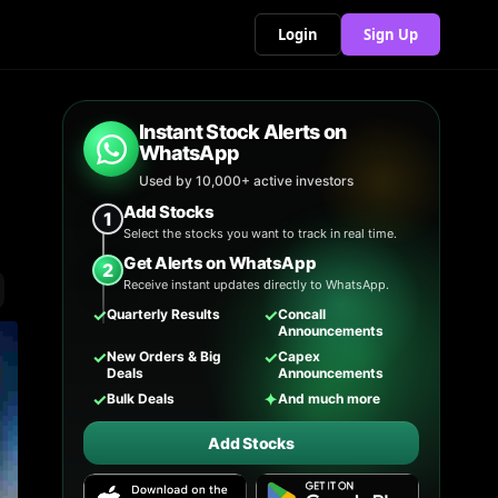
Login
Sign Up
Instant Stock Alerts on
WhatsApp
Used by 10,000+ active investors
Add Stocks
1
Select the stocks you want to track in real time.
Get Alerts on WhatsApp
2
Receive instant updates directly to WhatsApp.
✓
✓
Quarterly Results
Concall
Announcements
✓
✓
New Orders & Big
Capex
Deals
Announcements
✓
✦
Bulk Deals
And much more
Add Stocks