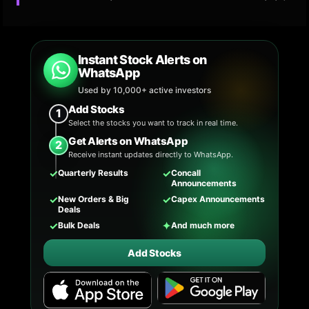
Instant Stock Alerts on
WhatsApp
Used by 10,000+ active investors
Add Stocks
1
Select the stocks you want to track in real time.
Get Alerts on WhatsApp
2
Receive instant updates directly to WhatsApp.
✓
✓
Quarterly Results
Concall
Announcements
✓
✓
New Orders & Big
Capex Announcements
Deals
✓
✦
Bulk Deals
And much more
Add Stocks