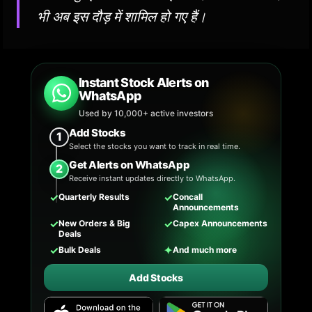
भी अब इस दौड़ में शामिल हो गए हैं।
Instant Stock Alerts on
WhatsApp
Used by 10,000+ active investors
Add Stocks
1
Select the stocks you want to track in real time.
Get Alerts on WhatsApp
2
Receive instant updates directly to WhatsApp.
✓
✓
Quarterly Results
Concall
Announcements
✓
✓
New Orders & Big
Capex Announcements
Deals
✓
✦
Bulk Deals
And much more
Add Stocks