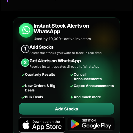
Instant Stock Alerts on
WhatsApp
Used by 10,000+ active investors
Add Stocks
1
Select the stocks you want to track in real time.
Get Alerts on WhatsApp
2
Receive instant updates directly to WhatsApp.
✓
✓
Quarterly Results
Concall
Announcements
✓
✓
New Orders & Big
Capex Announcements
Deals
✓
✦
Bulk Deals
And much more
Add Stocks