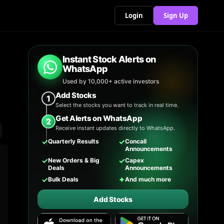
Login
Sign Up
Instant Stock Alerts on
WhatsApp
Used by 10,000+ active investors
Add Stocks
1
Select the stocks you want to track in real time.
Get Alerts on WhatsApp
2
Receive instant updates directly to WhatsApp.
✓
✓
Quarterly Results
Concall
Announcements
✓
✓
New Orders & Big
Capex
Deals
Announcements
✓
✦
Bulk Deals
And much more
Add Stocks