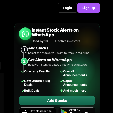
Login
Sign Up
Instant Stock Alerts on
WhatsApp
Used by 10,000+ active investors
Add Stocks
1
Select the stocks you want to track in real time.
Get Alerts on WhatsApp
2
Receive instant updates directly to WhatsApp.
✓
✓
Quarterly Results
Concall
Announcements
✓
✓
New Orders & Big
Capex
Deals
Announcements
✓
✦
Bulk Deals
And much more
Add Stocks