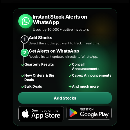
Instant Stock Alerts on
WhatsApp
Used by 10,000+ active investors
Add Stocks
1
Select the stocks you want to track in real time.
Get Alerts on WhatsApp
2
Receive instant updates directly to WhatsApp.
✓
✓
Quarterly Results
Concall
Announcements
✓
✓
New Orders & Big
Capex Announcements
Deals
✓
✦
Bulk Deals
And much more
Add Stocks